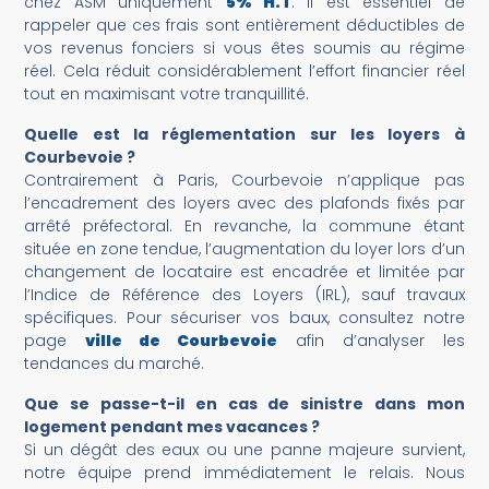
chez ASM uniquement
5% H.T
. Il est essentiel de
rappeler que ces frais sont entièrement déductibles de
vos revenus fonciers si vous êtes soumis au régime
réel. Cela réduit considérablement l’effort financier réel
tout en maximisant votre tranquillité.
Quelle est la réglementation sur les loyers à
Courbevoie ?
Contrairement à Paris, Courbevoie n’applique pas
l’encadrement des loyers avec des plafonds fixés par
arrêté préfectoral. En revanche, la commune étant
située en zone tendue, l’augmentation du loyer lors d’un
changement de locataire est encadrée et limitée par
l’Indice de Référence des Loyers (IRL), sauf travaux
spécifiques. Pour sécuriser vos baux, consultez notre
page
ville de Courbevoie
afin d’analyser les
tendances du marché.
Que se passe-t-il en cas de sinistre dans mon
logement pendant mes vacances ?
Si un dégât des eaux ou une panne majeure survient,
notre équipe prend immédiatement le relais. Nous