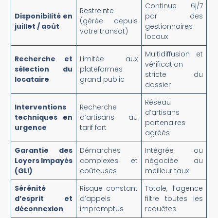
Continue 6j/7
Restreinte
Disponibilité en
par des
(gérée depuis
juillet / août
gestionnaires
votre transat)
locaux
Multidiffusion et
Recherche et
Limitée aux
vérification
sélection du
plateformes
stricte du
locataire
grand public
dossier
Réseau
Interventions
Recherche
d’artisans
techniques en
d’artisans au
partenaires
urgence
tarif fort
agréés
Garantie des
Démarches
Intégrée ou
Loyers Impayés
complexes et
négociée au
(GLI)
coûteuses
meilleur taux
Sérénité
Risque constant
Totale, l’agence
d’esprit et
d’appels
filtre toutes les
déconnexion
impromptus
requêtes