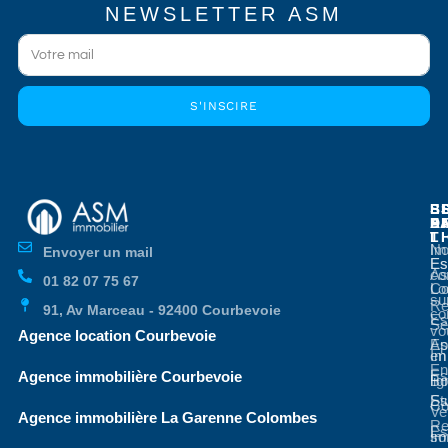
NEWSLETTER ASM
S'INSCIRE
E
E
S
B
E
P
A
D
L
T
No
Im
Envoyer un mail
Es
Es
co
As
01 82 07 75 67
Co
Lo
su
Re
91, Av Marceau - 92400 Courbevoie
co
Es
Se
vo
Agence location Courbevoie
Ap
Es
en
Im
En
Es
Agence immobilière Courbevoie
li
Bo
St
Es
Co
Ve
Agence immobilière La Garenne Colombes
Re
Es
so
Im