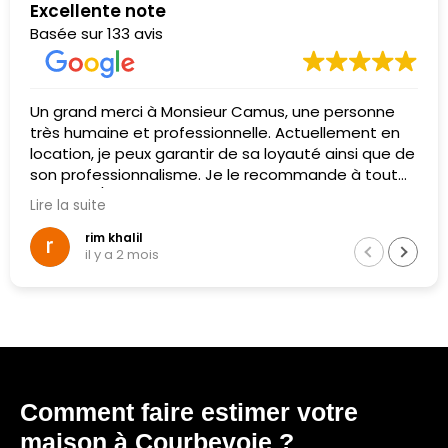
Excellente note
Basée sur 133 avis
ne personne
Excellent service! Honest and reliable
uellement en
😊
té ainsi que de
mande à tout
Claudia Mon Frías
il y a 2 mois
Comment faire estimer votre
maison à Courbevoie ?