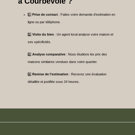
à Courbevoie ?
1️⃣
Prise de contact
: Faites votre demande d’estimation en
ligne ou par téléphone.
2️⃣
Visite du bien
: Un agent local analyse votre maison et
ses spécificités.
3️⃣
Analyse comparative
: Nous étudions les prix des
maisons similaires vendues dans votre quartier.
4️⃣
Remise de l’estimation
: Recevez une évaluation
détaillée et justifiée sous 24 heures.