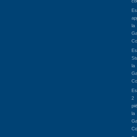
co
Es
ap
la
Ga
Co
Es
St
la
Ga
Co
Es
2
pi
la
Ga
Co