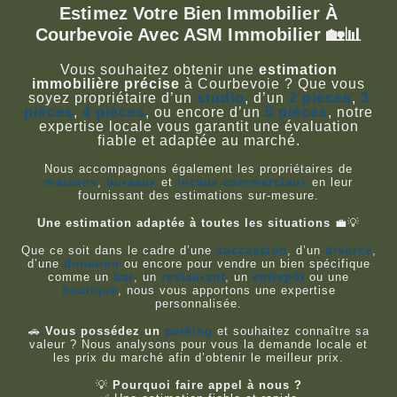
Estimez Votre Bien Immobilier À
Courbevoie Avec ASM Immobilier 🏡📊
Vous souhaitez obtenir une
estimation
immobilière précise
à Courbevoie ? Que vous
soyez propriétaire d’un
studio
, d’un
2 pièces
,
3
pièces
,
4 pièces
, ou encore d’un
5 pièces
, notre
expertise locale vous garantit une évaluation
fiable et adaptée au marché.
Nous accompagnons également les propriétaires de
maisons
,
bureaux
et
locaux commerciaux
en leur
fournissant des estimations sur-mesure.
Une estimation adaptée à toutes les situations
💼💡
Que ce soit dans le cadre d’une
succession
, d’un
divorce
,
d’une
donation
ou encore pour vendre un bien spécifique
comme un
bar
, un
restaurant
, un
entrepôt
ou une
boutique
, nous vous apportons une expertise
personnalisée.
🚗
Vous possédez un
parking
et souhaitez connaître sa
valeur ? Nous analysons pour vous la demande locale et
les prix du marché afin d’obtenir le meilleur prix.
💡
Pourquoi faire appel à nous ?