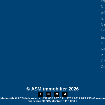
Es
3
pi
la
Ga
Co
Es
4
pi
la
Ga
Co
© ASM immobilier 2026
Made with ❤ RCS de Nanterre : 832 055 867 CPI : 9201 2017 023 235 -Garantie
financière GEGC- Montant : 110 000 €