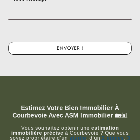
ENVOYER !
Estimez Votre Bien Immobilier À
Courbevoie Avec ASM Immobilier 🏡📊
Vous souhaitez obtenir une
estimation
immobilière précise
à Courbevoie ? Que vous
soyez propriétaire d’un
studio
, d’un
2 pièces
,
3