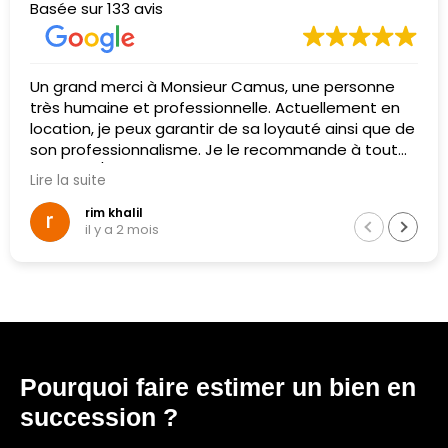
Basée sur 133 avis
 merci à Monsieur Camus, une personne
Excellent s
aine et professionnelle. Actuellement en
😊
 je peux garantir de sa loyauté ainsi que de
essionnalisme. Je le recommande à tout
e/vendeur
te
m khalil
Clau
 y a 2 mois
il y a
Pourquoi faire estimer un bien en
succession ?