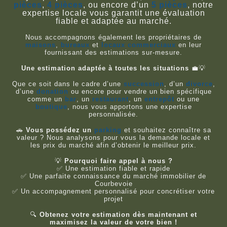
pièces
,
4 pièces
, ou encore d’un
5 pièces
, notre
expertise locale vous garantit une évaluation
fiable et adaptée au marché.
Nous accompagnons également les propriétaires de
maisons
,
bureaux
et
locaux commerciaux
en leur
fournissant des estimations sur-mesure.
Une estimation adaptée à toutes les situations
💼💡
Que ce soit dans le cadre d’une
succession
, d’un
divorce
,
d’une
donation
ou encore pour vendre un bien spécifique
comme un
bar
, un
restaurant
, un
entrepôt
ou une
boutique
, nous vous apportons une expertise
personnalisée.
🚗
Vous possédez un
parking
et souhaitez connaître sa
valeur ? Nous analysons pour vous la demande locale et
les prix du marché afin d’obtenir le meilleur prix.
💡
Pourquoi faire appel à nous ?
✅ Une estimation fiable et rapide
✅ Une parfaite connaissance du marché immobilier de
Courbevoie
✅ Un accompagnement personnalisé pour concrétiser votre
projet
🔍
Obtenez votre estimation dès maintenant et
maximisez la valeur de votre bien !