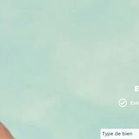
E
Est
Type de bien