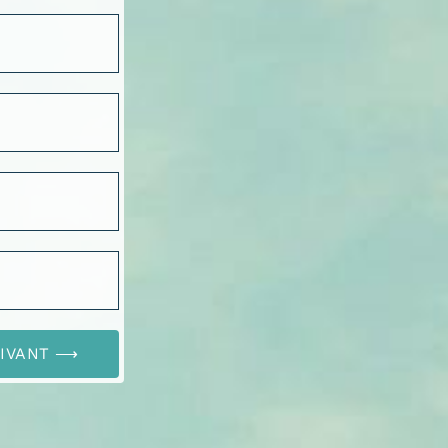
UIVANT ⟶