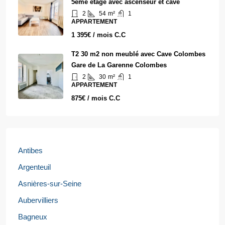
5ème étage avec ascenseur et cave
2
54
m²
1
APPARTEMENT
1 395€ / mois C.C
T2 30 m2 non meublé avec Cave Colombes
Gare de La Garenne Colombes
2
30
m²
1
APPARTEMENT
875€ / mois C.C
Antibes
Argenteuil
Asnières-sur-Seine
Aubervilliers
Bagneux