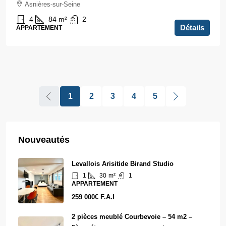
Asnières-sur-Seine
4
84
m²
2
Détails
APPARTEMENT
1
2
3
4
5
Nouveautés
Levallois Arisitide Birand Studio
1
30
m²
1
APPARTEMENT
259 000€ F.A.I
2 pièces meublé Courbevoie – 54 m2 –