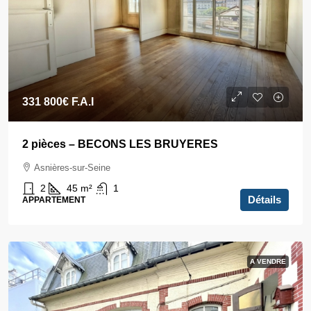
331 800€
F.A.I
2 pièces – BECONS LES BRUYERES
Asnières-sur-Seine
2
45
m²
1
Détails
APPARTEMENT
A VENDRE