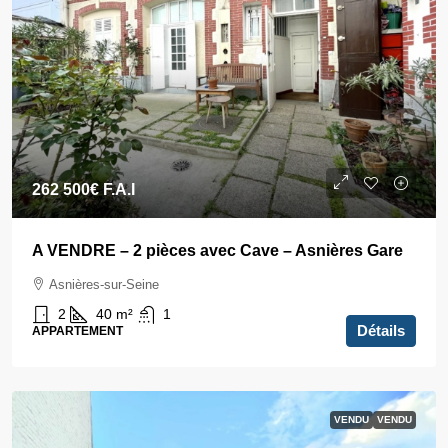
262 500€
F.A.I
A VENDRE – 2 pièces avec Cave – Asnières Gare
Asnières-sur-Seine
2
40
m²
1
Détails
APPARTEMENT
VENDU
VENDU