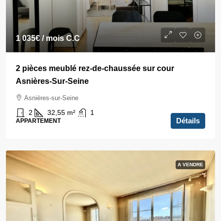
1 035€
/ mois C.C
2 pièces meublé rez-de-chaussée sur cour
Asnières-Sur-Seine
Asnières-sur-Seine
2
32,55
m²
1
Détails
APPARTEMENT
A VENDRE