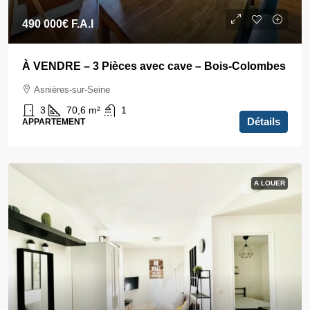
490 000€
F.A.I
À VENDRE – 3 Pièces avec cave – Bois-Colombes
Asnières-sur-Seine
3
70,6
m²
1
Détails
APPARTEMENT
A LOUER