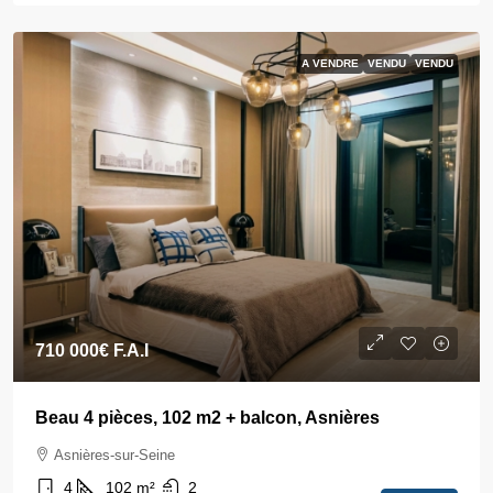
A VENDRE
VENDU
VENDU
710 000€
F.A.I
Beau 4 pièces, 102 m2 + balcon, Asnières
Asnières-sur-Seine
4
102
m²
2