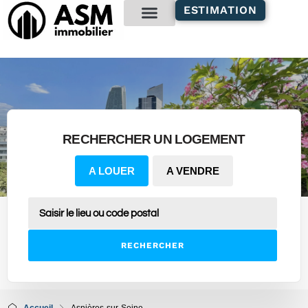
contenu
ESTIMATION
principal
Gestion locative
RECHERCHER UN LOGEMENT
A LOUER
A VENDRE
RECHERCHER