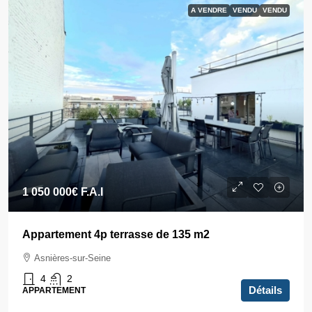
A VENDRE
VENDU
VENDU
1 050 000€
F.A.I
Appartement 4p terrasse de 135 m2
Asnières-sur-Seine
4
2
Détails
APPARTEMENT