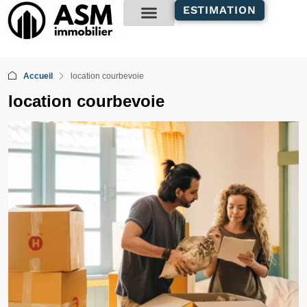
contenu
ESTIMATION
principal
Gestion locative
Accueil
location courbevoie
location courbevoie