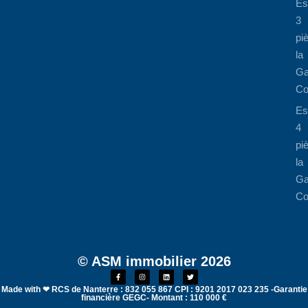
Es
3
pi
la
Ga
Co
Es
4
pi
la
Ga
Co
© ASM immobilier 2026
Made with ❤ RCS de Nanterre : 832 055 867 CPI : 9201 2017 023 235 -Garantie
financière GEGC- Montant : 110 000 €