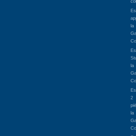
co
Es
ap
la
Ga
Co
Es
St
la
Ga
Co
Es
2
pi
la
Ga
Co