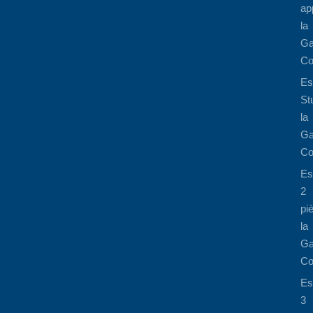
ap
la
Ga
Co
Es
St
la
Ga
Co
Es
2
pi
la
Ga
Co
Es
3