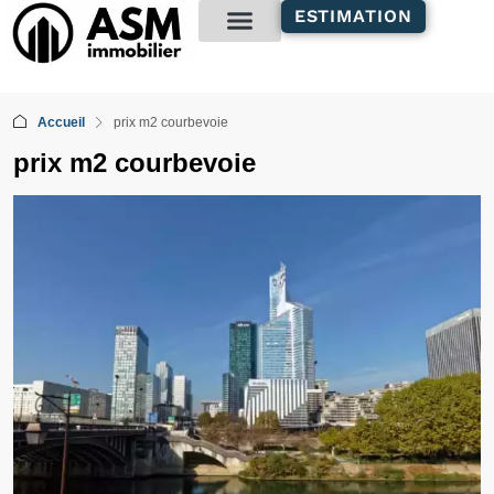
contenu
ESTIMATION
principal
Gestion locative
Accueil
prix m2 courbevoie
prix m2 courbevoie