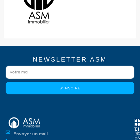
NEWSLETTER ASM
S'INSCIRE
E
E
S
B
E
P
A
D
L
T
No
Im
Envoyer un mail
Es
Es