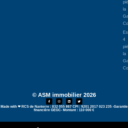
pi
la
Ga
Co
Es
4
pi
la
Ga
Co
© ASM immobilier 2026
Made with ❤ RCS de Nanterre : 832 055 867 CPI : 9201 2017 023 235 -Garantie
financière GEGC- Montant : 110 000 €