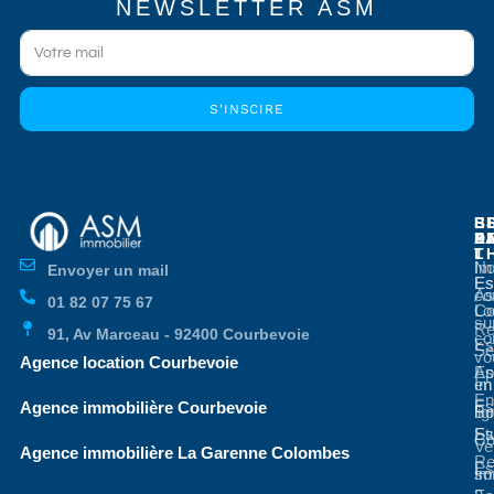
NEWSLETTER ASM
S'INSCIRE
E
E
S
B
E
P
A
D
L
T
No
Im
Envoyer un mail
Es
Es
co
As
01 82 07 75 67
Co
Lo
su
Re
91, Av Marceau - 92400 Courbevoie
co
Es
Se
vo
Agence location Courbevoie
Ap
Es
en
Im
En
Es
Agence immobilière Courbevoie
li
Bo
St
Es
Co
Ve
Agence immobilière La Garenne Colombes
Re
Es
so
Im