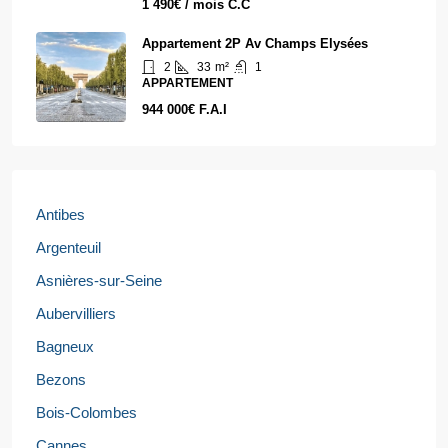
1 490€ / mois C.C
Appartement 2P Av Champs Elysées
2
33
m²
1
APPARTEMENT
944 000€ F.A.I
Antibes
Argenteuil
Asnières-sur-Seine
Aubervilliers
Bagneux
Bezons
Bois-Colombes
Cannes