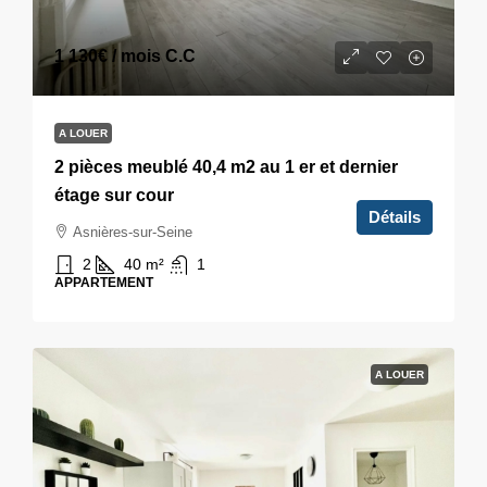
1 130€
/ mois C.C
A LOUER
2 pièces meublé 40,4 m2 au 1 er et dernier
étage sur cour
Détails
Asnières-sur-Seine
2
40
m²
1
APPARTEMENT
A LOUER