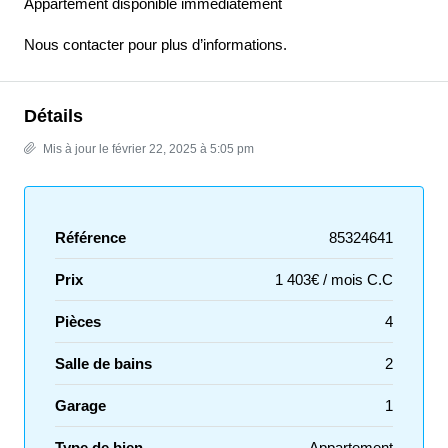
Appartement disponible immédiatement
Nous contacter pour plus d’informations.
Détails
Mis à jour le février 22, 2025 à 5:05 pm
Référence
85324641
Prix
1 403€ / mois C.C
Pièces
4
Salle de bains
2
Garage
1
Type de bien
Appartement