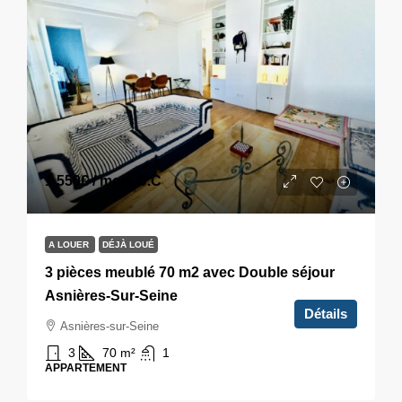
1 550€
/ mois C.C
A LOUER
DÉJÀ LOUÉ
3 pièces meublé 70 m2 avec Double séjour
Asnières-Sur-Seine
Détails
Asnières-sur-Seine
3
70
m²
1
APPARTEMENT