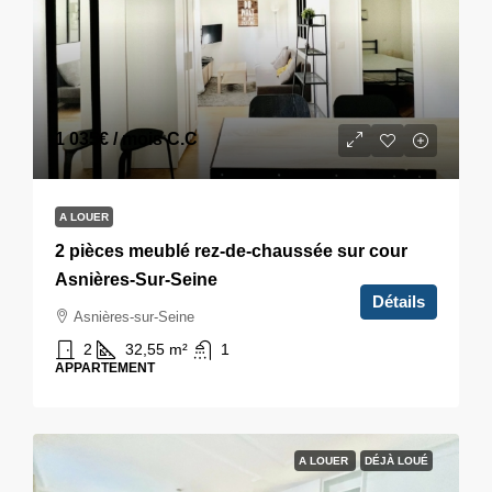
1 035€
/ mois C.C
A LOUER
2 pièces meublé rez-de-chaussée sur cour
Asnières-Sur-Seine
Détails
Asnières-sur-Seine
2
32,55
m²
1
APPARTEMENT
A LOUER
DÉJÀ LOUÉ