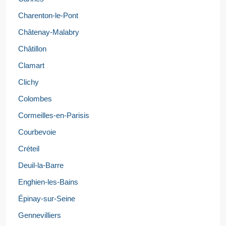
Charenton-le-Pont
Châtenay-Malabry
Châtillon
Clamart
Clichy
Colombes
Cormeilles-en-Parisis
Courbevoie
Créteil
Deuil-la-Barre
Enghien-les-Bains
Épinay-sur-Seine
Gennevilliers