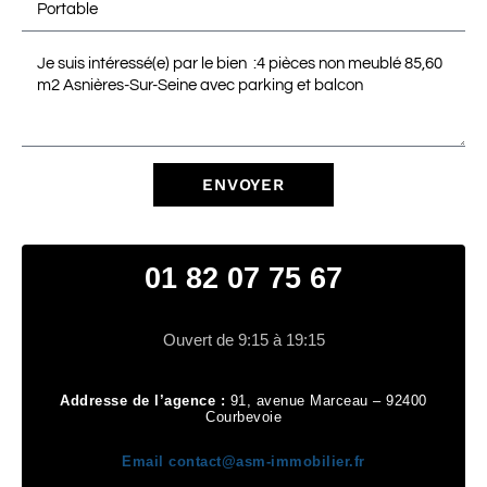
ENVOYER
01 82 07 75 67
Ouvert de 9:15 à 19:15
Addresse de l’agence :
91, avenue Marceau – 92400
Courbevoie
Email
contact@asm-immobilier.fr