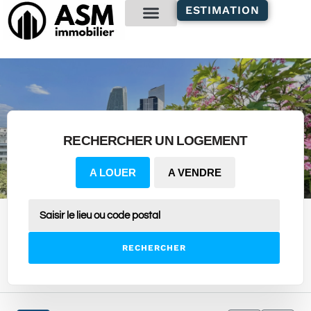
contenu
ESTIMATION
principal
Gestion locative
RECHERCHER UN LOGEMENT
A LOUER
A VENDRE
RECHERCHER
31