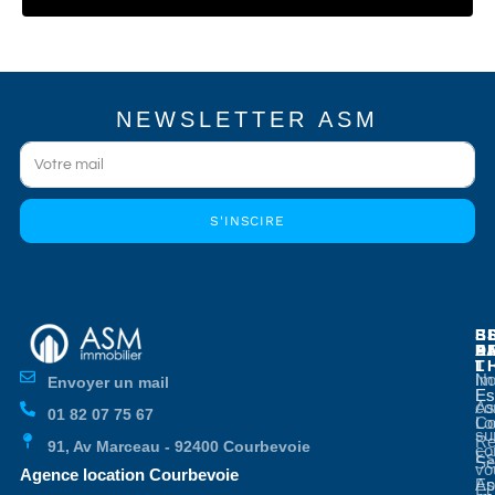
NEWSLETTER ASM
S'INSCIRE
E
E
S
B
E
P
A
D
L
T
No
Im
Envoyer un mail
Es
Es
co
As
01 82 07 75 67
Co
Lo
su
Re
91, Av Marceau - 92400 Courbevoie
co
Es
Se
vo
Agence location Courbevoie
Ap
Es