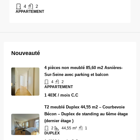
4
2
APPARTEMENT
Nouveauté
4 pièces non meublé 85,60 m2 Asnières-
Sur-Seine avec parking et balcon
4
2
APPARTEMENT
1 403€ / mois C.C
T2 meublé Duplex 44,55 m2 – Courbevoie
Bécon – Duplex de standing au 6ème étage
(dernier étage )
2
44,55
m²
1
DUPLEX