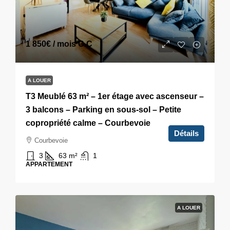
1 850€
/ mois C.C
A LOUER
T3 Meublé 63 m² – 1er étage avec ascenseur –
3 balcons – Parking en sous-sol – Petite
copropriété calme – Courbevoie
Détails
Courbevoie
3
63
m²
1
APPARTEMENT
A LOUER