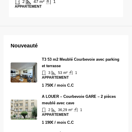
2
47
m²
1
APPARTEMENT
Nouveauté
T3 53 m2 Meublé Courbevoie avec parking
et terrasse
3
53
m²
1
APPARTEMENT
1 750€ / mois C.C
A LOUER – Courbevoie GARE – 2 pièces
meublé avec cave
2
36,29
m²
1
APPARTEMENT
1 190€ / mois C.C