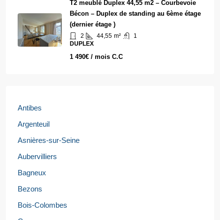
T2 meublé Duplex 44,55 m2 – Courbevoie
Bécon – Duplex de standing au 6ème étage
(dernier étage )
2
44,55
m²
1
DUPLEX
1 490€ / mois C.C
Antibes
Argenteuil
Asnières-sur-Seine
Aubervilliers
Bagneux
Bezons
Bois-Colombes