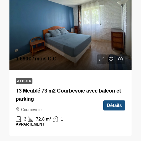
1 690€
/ mois C.C
A LOUER
T3 Meublé 73 m2 Courbevoie avec balcon et
parking
Détails
Courbevoie
3
72,8
m²
1
APPARTEMENT