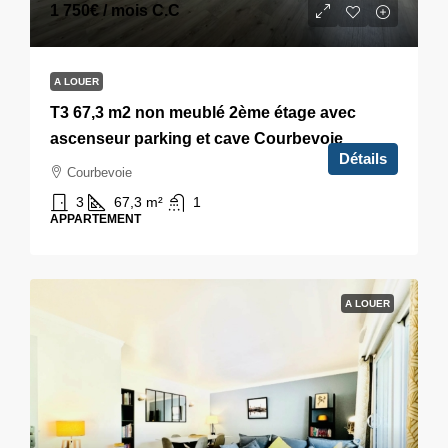
1 750€
/ mois C.C
A LOUER
T3 67,3 m2 non meublé 2ème étage avec
ascenseur parking et cave Courbevoie
Détails
Courbevoie
3
67,3
m²
1
APPARTEMENT
A LOUER