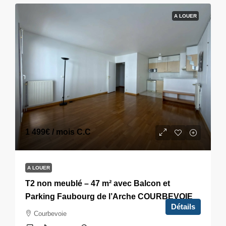
A LOUER
1 499€
/ mois C.C
A LOUER
T2 non meublé – 47 m² avec Balcon et
Parking Faubourg de l’Arche COURBEVOIE
Détails
Courbevoie