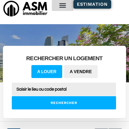
contenu
ESTIMATION
principal
Gestion locative
RECHERCHER UN LOGEMENT
A LOUER
A VENDRE
RECHERCHER
10