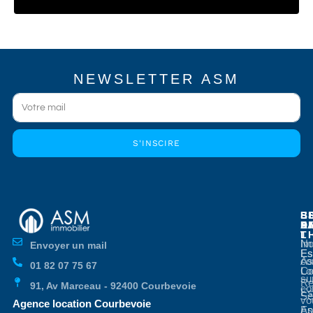
NEWSLETTER ASM
S'INSCIRE
E
E
S
B
E
P
A
D
L
T
No
Im
Envoyer un mail
Es
Es
co
As
01 82 07 75 67
Co
Lo
su
Re
91, Av Marceau - 92400 Courbevoie
co
Es
Se
vo
Agence location Courbevoie
Ap
Es