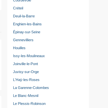
Courbevoie
Créteil
Deuil-la-Barre
Enghien-les-Bains
Épinay-sur-Seine
Gennevilliers
Houilles
Issy-les-Moulineaux
Joinville-le-Pont
Juvisy-sur-Orge
L'Haÿ-les-Roses
La Garenne-Colombes
Le Blanc-Mesnil
Le Plessis-Robinson