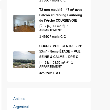
1 700€ / mois C.C
T2 non meublé – 47 m² avec
Balcon et Parking Faubourg
de l’Arche COURBEVOIE
2
47
m²
1
APPARTEMENT
1 499€ / mois C.C
COURBEVOIE CENTRE – 2P
53m² – 8ème ÉTAGE – VUE
SEINE & CALME – DPE C
2
53,55
m²
1
APPARTEMENT
425 250€ F.A.I
Antibes
Argenteuil