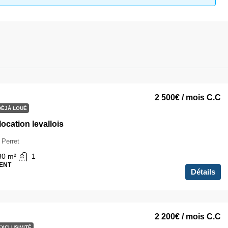
2 500€
/ mois C.C
DÉJÀ LOUÉ
location levallois
 Perret
80
m²
1
ENT
Détails
2 200€
/ mois C.C
EXCLUSIVITÉ