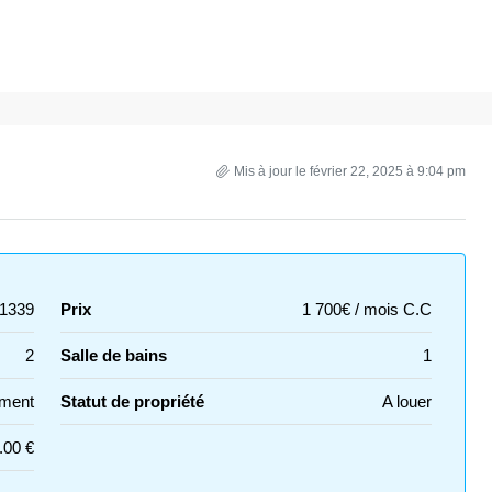
Mis à jour le février 22, 2025 à 9:04 pm
1339
Prix
1 700€ / mois C.C
2
Salle de bains
1
ment
Statut de propriété
A louer
.00 €