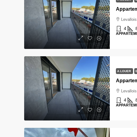
Levallois
4
APPARTEM
A LOUER
Levallois
4
APPARTEM