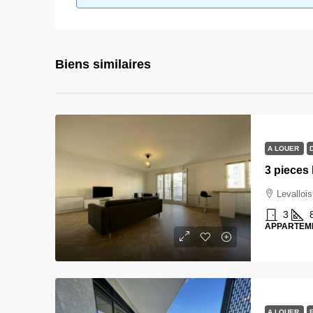
Biens similaires
A LOUER
3 pieces 
Levallois
3
APPARTEM
A LOUER