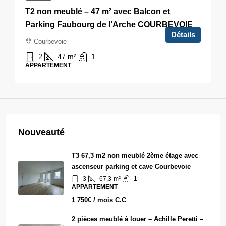
T2 non meublé – 47 m² avec Balcon et
Parking Faubourg de l’Arche COURBEVOIE
Détails
Courbevoie
2
47
m²
1
APPARTEMENT
Nouveauté
T3 67,3 m2 non meublé 2ème étage avec
ascenseur parking et cave Courbevoie
3
67,3
m²
1
APPARTEMENT
1 750€ / mois C.C
2 pièces meublé à louer – Achille Peretti –