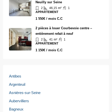
Neuilly sur Seine
2
46,15
m²
1
APPARTEMENT
1 550€ / mois C.C
2 pièces à louer Courbevoie centre –
entièrement refait à neuf
2
41
m²
1
APPARTEMENT
1 150€ / mois C.C
Antibes
Argenteuil
Asnières-sur-Seine
Aubervilliers
Bagneux