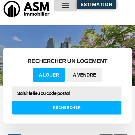
contenu
ESTIMATION
principal
Gestion locative
RECHERCHER UN LOGEMENT
A LOUER
A VENDRE
RECHERCHER
24