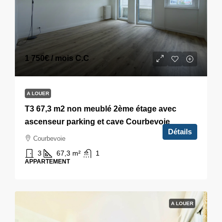
1 750€
/ mois C.C
A LOUER
T3 67,3 m2 non meublé 2ème étage avec
ascenseur parking et cave Courbevoie
Détails
Courbevoie
3
67,3
m²
1
APPARTEMENT
A LOUER