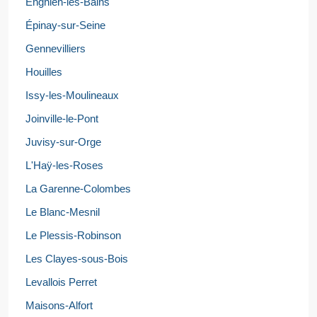
Enghien-les-Bains
Épinay-sur-Seine
Gennevilliers
Houilles
Issy-les-Moulineaux
Joinville-le-Pont
Juvisy-sur-Orge
L'Haÿ-les-Roses
La Garenne-Colombes
Le Blanc-Mesnil
Le Plessis-Robinson
Les Clayes-sous-Bois
Levallois Perret
Maisons-Alfort