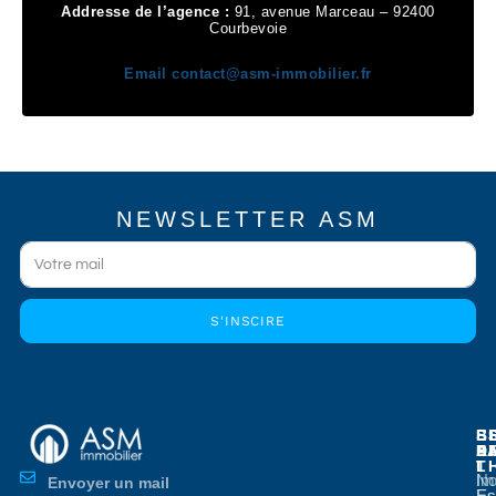
Addresse de l’agence :
91, avenue Marceau – 92400
Courbevoie
Email
contact@asm-immobilier.fr
NEWSLETTER ASM
S'INSCIRE
E
E
S
B
E
P
A
D
L
T
No
Im
Envoyer un mail
Es
Es