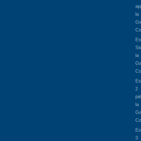
ap
la
Ga
Co
Es
St
la
Ga
Co
Es
2
pi
la
Ga
Co
Es
3