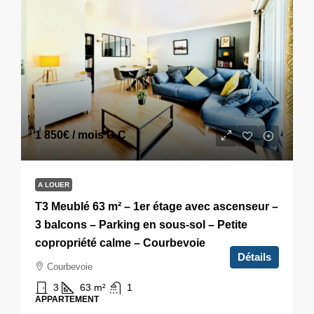
1 850€
/ mois C.C
A LOUER
T3 Meublé 63 m² – 1er étage avec ascenseur –
3 balcons – Parking en sous-sol – Petite
copropriété calme – Courbevoie
Détails
Courbevoie
3
63
m²
1
APPARTEMENT