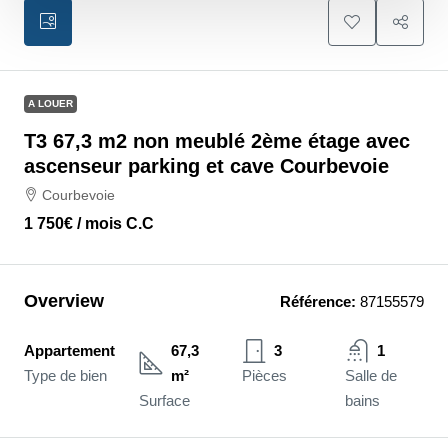
A LOUER
T3 67,3 m2 non meublé 2ème étage avec
ascenseur parking et cave Courbevoie
Courbevoie
1 750€
/ mois C.C
Overview
Référence:
87155579
Appartement
67,3
3
1
Type de bien
m²
Pièces
Salle de
Surface
bains