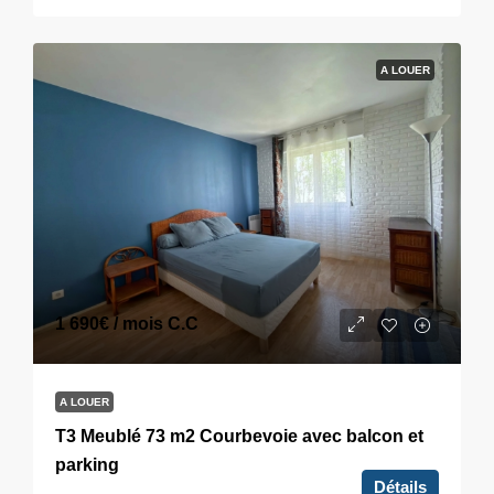
A LOUER
1 690€
/ mois C.C
A LOUER
T3 Meublé 73 m2 Courbevoie avec balcon et
parking
Détails