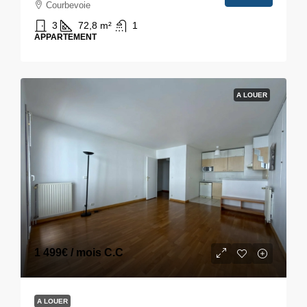
Courbevoie
3
72,8
m²
1
APPARTEMENT
A LOUER
1 499€
/ mois C.C
A LOUER