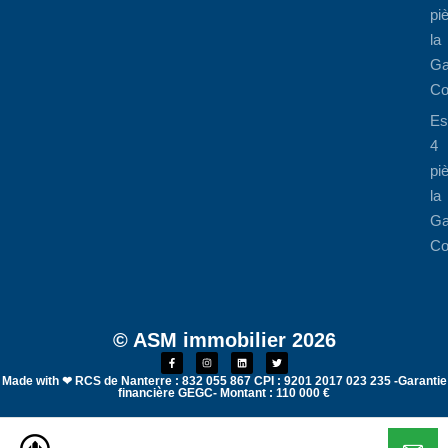
pi
la
Ga
Co
Es
4
pi
la
Ga
Co
© ASM immobilier 2026
Made with ❤ RCS de Nanterre : 832 055 867 CPI : 9201 2017 023 235 -Garantie
financière GEGC- Montant : 110 000 €