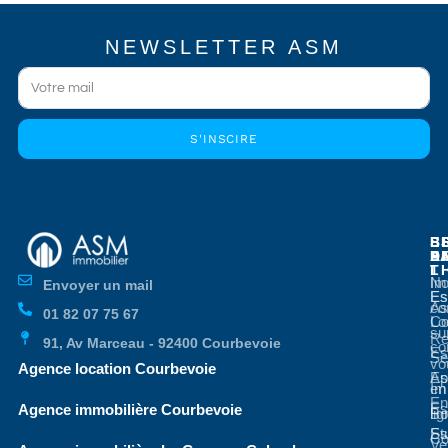
NEWSLETTER ASM
S'INSCIRE
E
E
S
B
E
P
A
D
L
T
No
Im
Envoyer un mail
Es
Es
co
As
01 82 07 75 67
Co
Lo
su
Re
91, Av Marceau - 92400 Courbevoie
co
Es
Se
vo
Agence location Courbevoie
Ap
Es
en
Im
En
Es
Agence immobilière Courbevoie
li
Bo
St
Es
Co
Ve