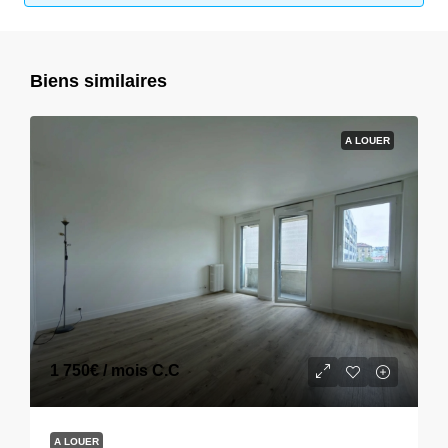
Biens similaires
A LOUER
1 750€
/ mois C.C
A LOUER