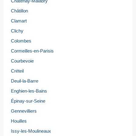
Châtenay-Malabry
Châtillon
Clamart
Clichy
Colombes
Cormeilles-en-Parisis
Courbevoie
Créteil
Deuil-la-Barre
Enghien-les-Bains
Épinay-sur-Seine
Gennevilliers
Houilles
Issy-les-Moulineaux