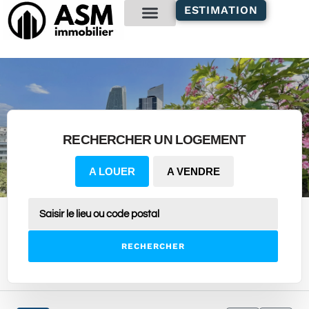
contenu
ESTIMATION
principal
Gestion locative
RECHERCHER UN LOGEMENT
A LOUER
A VENDRE
RECHERCHER
35