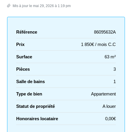
Mis à jour le mai 29, 2026 à 1:19 pm
Référence
86095632A
Prix
1 850€ / mois C.C
Surface
63 m²
Pièces
3
Salle de bains
1
Type de bien
Appartement
Statut de propriété
A louer
Honoraires locataire
0,00€