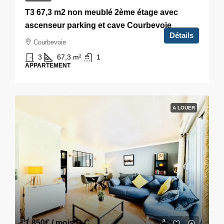
T3 67,3 m2 non meublé 2ème étage avec
ascenseur parking et cave Courbevoie
Détails
Courbevoie
3
67,3
m²
1
APPARTEMENT
A LOUER
1 850€
/ mois C.C