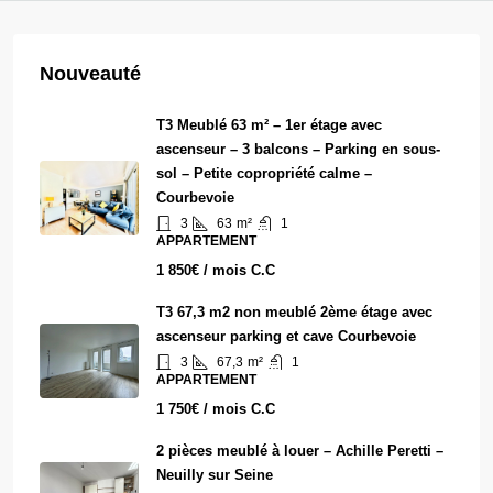
Nouveauté
T3 Meublé 63 m² – 1er étage avec
ascenseur – 3 balcons – Parking en sous-
sol – Petite copropriété calme –
Courbevoie
3
63
m²
1
APPARTEMENT
1 850€ / mois C.C
T3 67,3 m2 non meublé 2ème étage avec
ascenseur parking et cave Courbevoie
3
67,3
m²
1
APPARTEMENT
1 750€ / mois C.C
2 pièces meublé à louer – Achille Peretti –
Neuilly sur Seine