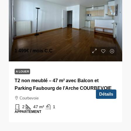
1 499€
/ mois C.C
A LOUER
T2 non meublé – 47 m² avec Balcon et
Parking Faubourg de l’Arche COURBEVOIE
Détails
Courbevoie
2
47
m²
1
APPARTEMENT