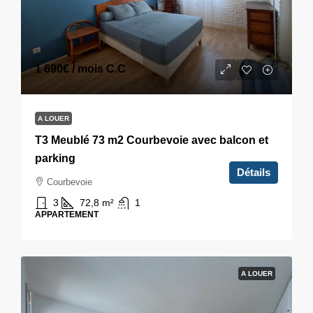
1 690€
/ mois C.C
A LOUER
T3 Meublé 73 m2 Courbevoie avec balcon et
parking
Détails
Courbevoie
3
72,8
m²
1
APPARTEMENT
A LOUER