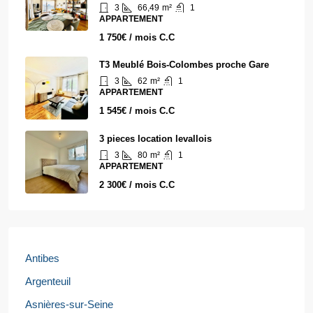
3
66,49
m²
1
APPARTEMENT
1 750€ / mois C.C
T3 Meublé Bois-Colombes proche Gare
3
62
m²
1
APPARTEMENT
1 545€ / mois C.C
3 pieces location levallois
3
80
m²
1
APPARTEMENT
2 300€ / mois C.C
Antibes
Argenteuil
Asnières-sur-Seine