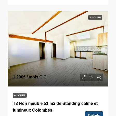
A LOUER
1 290€
/ mois C.C
A LOUER
T3 Non meublé 51 m2 de Standing calme et
lumineux Colombes
Détails