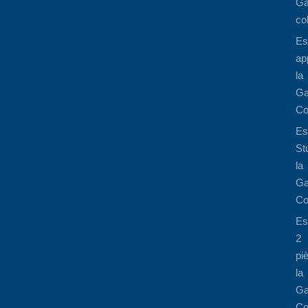
Ga
co
Es
ap
la
Ga
Co
Es
St
la
Ga
Co
Es
2
pi
la
Ga
Co