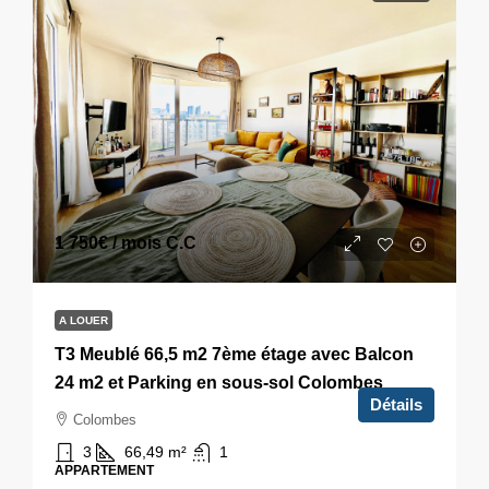
1 750€
/ mois C.C
A LOUER
T3 Meublé 66,5 m2 7ème étage avec Balcon
24 m2 et Parking en sous-sol Colombes
Détails
Colombes
3
66,49
m²
1
APPARTEMENT