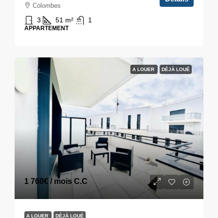
Colombes
3
51
m²
1
APPARTEMENT
A LOUER
DÉJÀ LOUÉ
1 760€
/ mois C.C
A LOUER
DÉJÀ LOUÉ