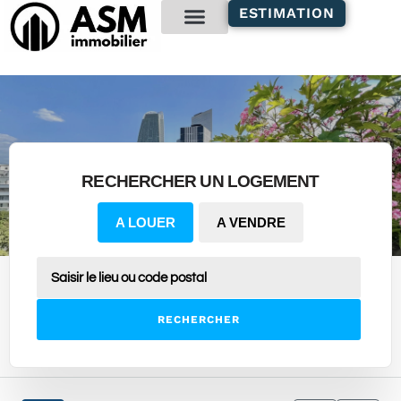
contenu
ESTIMATION
principal
Gestion locative
RECHERCHER UN LOGEMENT
A LOUER
A VENDRE
RECHERCHER
29