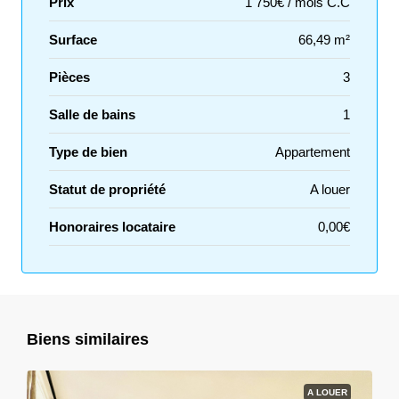
Prix
1 750€ / mois C.C
Surface
66,49 m²
Pièces
3
Salle de bains
1
Type de bien
Appartement
Statut de propriété
A louer
Honoraires locataire
0,00€
Biens similaires
A LOUER