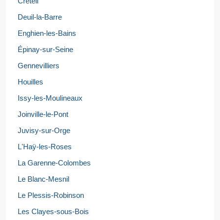
Créteil
Deuil-la-Barre
Enghien-les-Bains
Épinay-sur-Seine
Gennevilliers
Houilles
Issy-les-Moulineaux
Joinville-le-Pont
Juvisy-sur-Orge
L'Haÿ-les-Roses
La Garenne-Colombes
Le Blanc-Mesnil
Le Plessis-Robinson
Les Clayes-sous-Bois