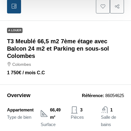
A LOUER
T3 Meublé 66,5 m2 7ème étage avec
Balcon 24 m2 et Parking en sous-sol
Colombes
Colombes
1 750€
/ mois C.C
Overview
Référence:
86054625
Appartement
66,49
3
1
Type de bien
m²
Pièces
Salle de
Surface
bains