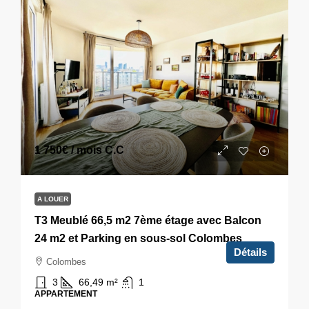
1 750€
/ mois C.C
A LOUER
T3 Meublé 66,5 m2 7ème étage avec Balcon
24 m2 et Parking en sous-sol Colombes
Détails
Colombes
3
66,49
m²
1
APPARTEMENT