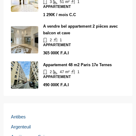
3
51
m²
1
APPARTEMENT
1 290€ / mois C.C
A vendre bel appartement 2 pièces avec
balcon et cave
2
1
APPARTEMENT
365 000€ F.A.I
Appartement 48 m2 Paris 17e Ternes
2
47
m²
1
APPARTEMENT
490 000€ F.A.I
Antibes
Argenteuil