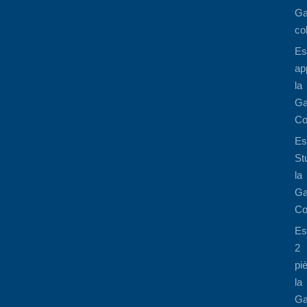
Ga
co
Es
ap
la
Ga
Co
Es
St
la
Ga
Co
Es
2
pi
la
Ga