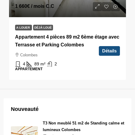
1 660€
/ mois C.C
A LOUER
DÉJÀ LOUÉ
Appartement 4 pièces 89 m2 6ème étage avec
Terrasse et Parking Colombes
Détails
Colombes
4
89
m²
2
APPARTEMENT
Nouveauté
T3 Non meublé 51 m2 de Standing calme et
lumineux Colombes