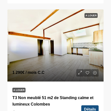
A LOUER
1 290€
/ mois C.C
A LOUER
T3 Non meublé 51 m2 de Standing calme et
lumineux Colombes
Détails