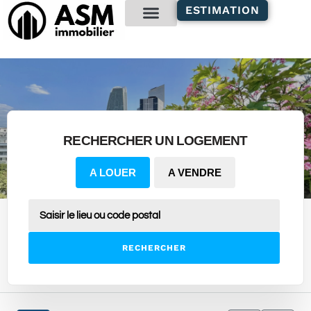
contenu
ESTIMATION
principal
Gestion locative
RECHERCHER UN LOGEMENT
A LOUER
A VENDRE
RECHERCHER
14