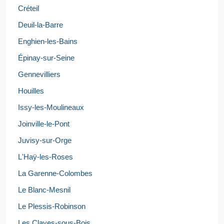
Créteil
Deuil-la-Barre
Enghien-les-Bains
Épinay-sur-Seine
Gennevilliers
Houilles
Issy-les-Moulineaux
Joinville-le-Pont
Juvisy-sur-Orge
L'Haÿ-les-Roses
La Garenne-Colombes
Le Blanc-Mesnil
Le Plessis-Robinson
Les Clayes-sous-Bois