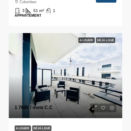
Colombes
3
51
m²
1
APPARTEMENT
A LOUER
DÉJÀ LOUÉ
1 760€
/ mois C.C
A LOUER
DÉJÀ LOUÉ