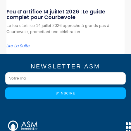
Feu d’artifice 14 juillet 2026 : Le guide
complet pour Courbevoie
Le feu d’artifice 14 juillet 2026 approche à grands pas à
Courbevoie, promettant une célébration
Lire La Suite
NEWSLETTER ASM
S'INSCIRE
E
E
S
B
E
P
A
D