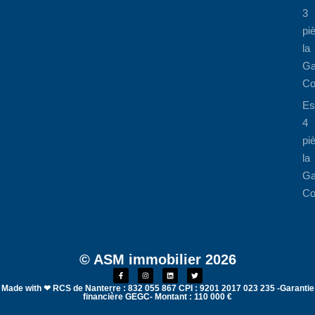
3
pi
la
Ga
Co
Es
4
pi
la
Ga
Co
© ASM immobilier 2026
Made with ❤ RCS de Nanterre : 832 055 867 CPI : 9201 2017 023 235 -Garantie
financière GEGC- Montant : 110 000 €