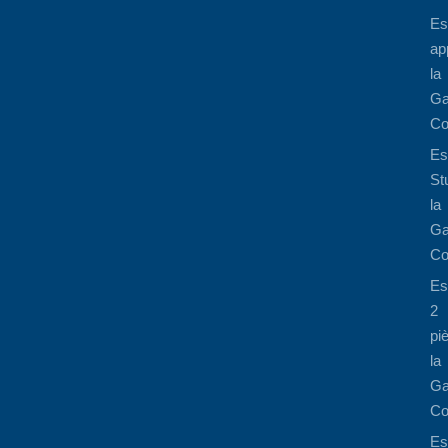
Es
ap
la
Ga
Co
Es
St
la
Ga
Co
Es
2
pi
la
Ga
Co
Es