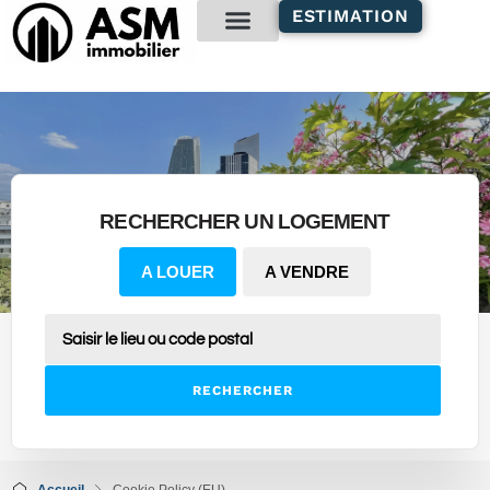
contenu
ESTIMATION
principal
Gestion locative
RECHERCHER UN LOGEMENT
A LOUER
A VENDRE
RECHERCHER