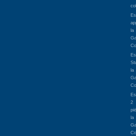
co
Es
ap
la
Ga
Co
Es
St
la
Ga
Co
Es
2
pi
la
Ga
Co