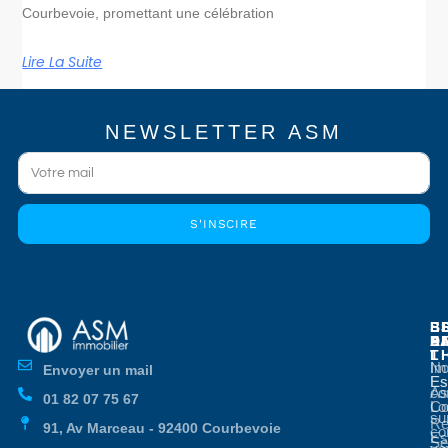
Courbevoie, promettant une célébration
Lire La Suite
NEWSLETTER ASM
S'INSCIRE
E
E
S
B
E
P
A
D
L
T
No
Im
Envoyer un mail
Es
Es
co
As
01 82 07 75 67
Co
Lo
su
Re
91, Av Marceau - 92400 Courbevoie
co
Es
Se