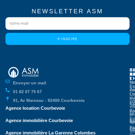
NEWSLETTER ASM
S'INSCIRE
E
E
S
B
E
P
A
D
L
T
No
Im
Envoyer un mail
Es
Es
co
As
01 82 07 75 67
Co
Lo
su
Re
91, Av Marceau - 92400 Courbevoie
co
Es
Se
vo
Agence location Courbevoie
Ap
Es
en
Im
En
Es
Agence immobilière Courbevoie
li
Bo
St
Es
Co
Ve
Agence immobilière La Garenne Colombes