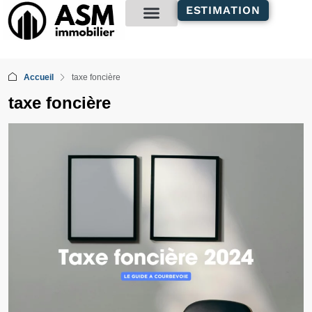
contenu
ESTIMATION
principal
Gestion locative
Accueil
taxe foncière
taxe foncière