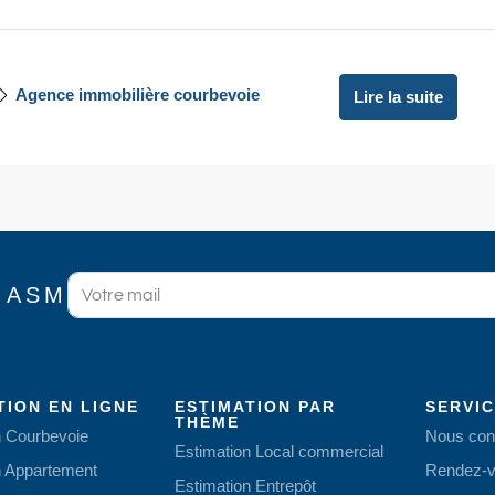
Agence immobilière courbevoie
Lire la suite
 ASM
TION EN LIGNE
ESTIMATION PAR
SERVI
THÈME
n Courbevoie
Nous con
Estimation Local commercial
n Appartement
Rendez-v
Estimation Entrepôt