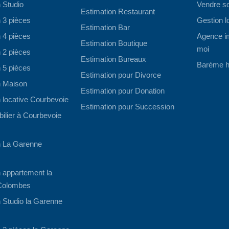
 Studio
Vendre s
Estimation Restaurant
 3 pièces
Gestion l
Estimation Bar
 4 pièces
Agence im
Estimation Boutique
moi
 2 pièces
Estimation Bureaux
Barème h
 5 pièces
Estimation pour Divorce
n Maison
Estimation pour Donation
 locative Courbevoie
Estimation pour Succession
ilier à Courbevoie
n La Garenne
 appartement la
Colombes
 Studio la Garenne