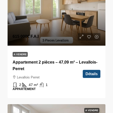
615 000€
F.A.I
A VENDRE
Appartement 2 pièces – 47,09 m² – Levallois-
Perret
Détails
Levallois Perret
2
47
m²
1
APPARTEMENT
A VENDRE