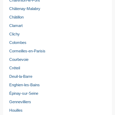
Charenton-le-Pont
Châtenay-Malabry
Châtillon
Clamart
Clichy
Colombes
Cormeilles-en-Parisis
Courbevoie
Créteil
Deuil-la-Barre
Enghien-les-Bains
Épinay-sur-Seine
Gennevilliers
Houilles