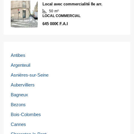
Local avec commercialité 8e arr.
50
m²
LOCAL COMMERCIAL
645 000€ F.A.I
Antibes
Argenteuil
Asnières-sur-Seine
Aubervilliers
Bagneux
Bezons
Bois-Colombes
Cannes