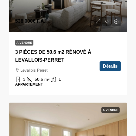
538 000€
F.A.I
A VENDRE
3 PIÈCES DE 50,6 m2 RÉNOVÉ À
LEVALLOIS-PERRET
Détails
Levallois Perret
3
50,6
m²
1
APPARTEMENT
A VENDRE