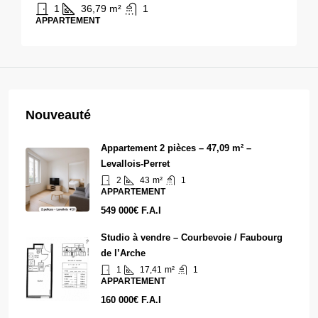
1
36,79
m²
1
APPARTEMENT
Nouveauté
Appartement 2 pièces – 47,09 m² –
Levallois-Perret
2
43
m²
1
APPARTEMENT
549 000€ F.A.I
Studio à vendre – Courbevoie / Faubourg
de l’Arche
1
17,41
m²
1
APPARTEMENT
160 000€ F.A.I