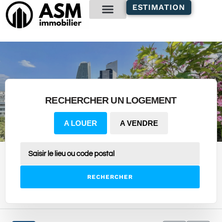
contenu
ESTIMATION
principal
Gestion locative
RECHERCHER UN LOGEMENT
A LOUER
A VENDRE
RECHERCHER
1