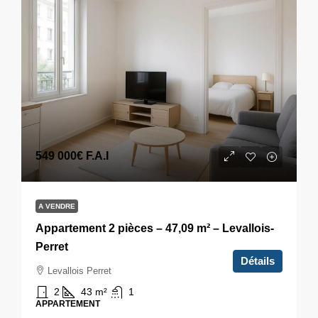
549 000€
F.A.I
A VENDRE
Appartement 2 pièces – 47,09 m² – Levallois-
Perret
Détails
Levallois Perret
2
43
m²
1
APPARTEMENT