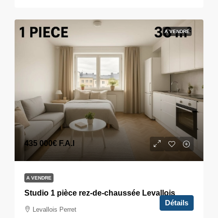
A VENDRE
435 000€
F.A.I
A VENDRE
Studio 1 pièce rez-de-chaussée Levallois
Détails
Levallois Perret