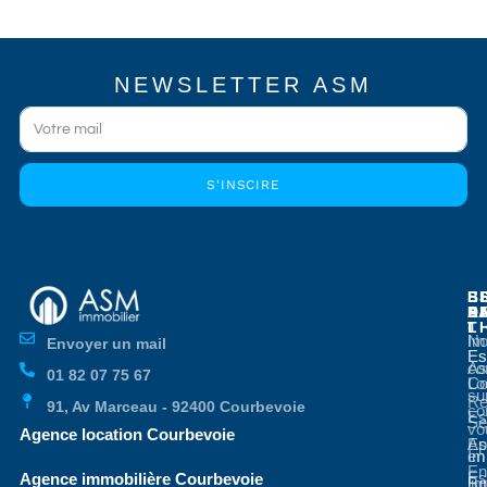
NEWSLETTER ASM
S'INSCIRE
E
E
S
B
E
P
A
D
L
T
No
Im
Envoyer un mail
Es
Es
co
As
01 82 07 75 67
Co
Lo
su
Re
91, Av Marceau - 92400 Courbevoie
co
Es
Se
vo
Agence location Courbevoie
Ap
Es
en
Im
En
Es
Agence immobilière Courbevoie
li
Bo