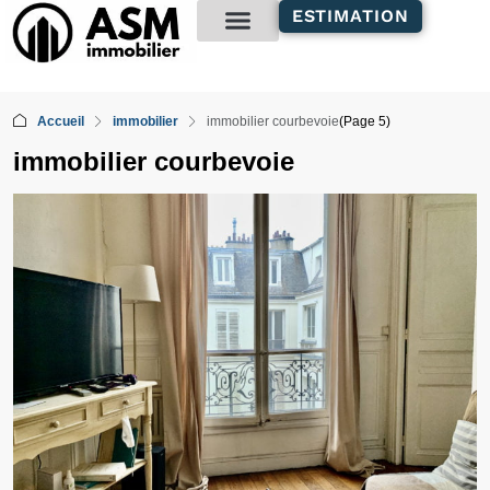
contenu
ESTIMATION
principal
Gestion locative
Accueil
immobilier
immobilier courbevoie
(Page 5)
immobilier courbevoie