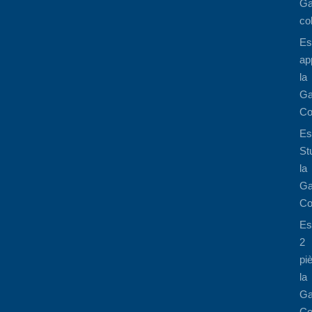
Ga
co
Es
ap
la
Ga
Co
Es
St
la
Ga
Co
Es
2
pi
la
Ga
Co