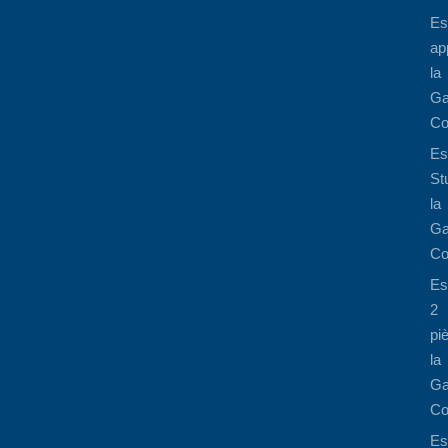
Es
ap
la
Ga
Co
Es
St
la
Ga
Co
Es
2
pi
la
Ga
Co
Es