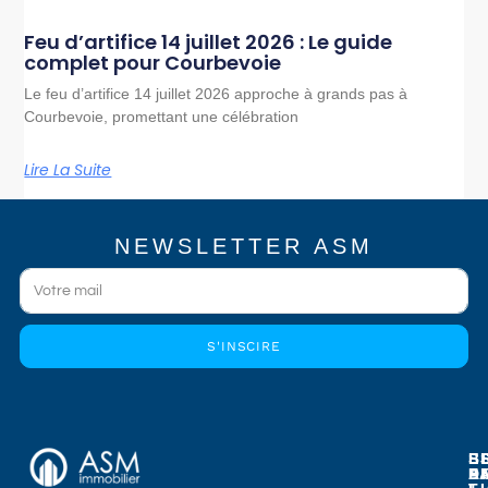
Feu d’artifice 14 juillet 2026 : Le guide
complet pour Courbevoie
Le feu d’artifice 14 juillet 2026 approche à grands pas à
Courbevoie, promettant une célébration
Lire La Suite
NEWSLETTER ASM
S'INSCIRE
E
E
S
B
E
P
A
D