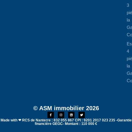
3
pi
la
Ga
Co
Es
4
pi
la
Ga
Co
© ASM immobilier 2026
Made with ❤ RCS de Nanterre : 832 055 867 CPI : 9201 2017 023 235 -Garantie
financière GEGC- Montant : 110 000 €