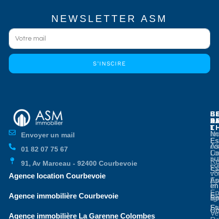
NEWSLETTER ASM
S'INSCIRE
E
E
S
B
E
P
A
D
L
T
No
Im
Envoyer un mail
Es
Es
co
As
01 82 07 75 67
Co
Lo
su
Re
91, Av Marceau - 92400 Courbevoie
co
Es
Se
vo
Agence location Courbevoie
Ap
Es
en
Im
En
Es
Agence immobilière Courbevoie
li
Bo
St
Es
Co
Ve
Agence immobilière La Garenne Colombes