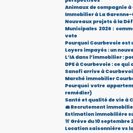
perspectives
Animaux de compagnie à Co
Immobilier à La Garenne-
Nouveaux projets à la Déf
Municipales 2026 : comme
vote
Pourquoi Courbevoie est u
Loyers impayés : un nouve
L’IA dans l’immobilier : 
DPE à Courbevoie : ce qui 
Sanofi arrive à Courbevoi
Marché immobilier Courbev
Pourquoi votre apparteme
remédier)
Santé et qualité de vie à 
💼 Recrutement immobilier
Estimation immobilière su
🚨 Grève du 10 septembre 2
Location saisonnière vs l