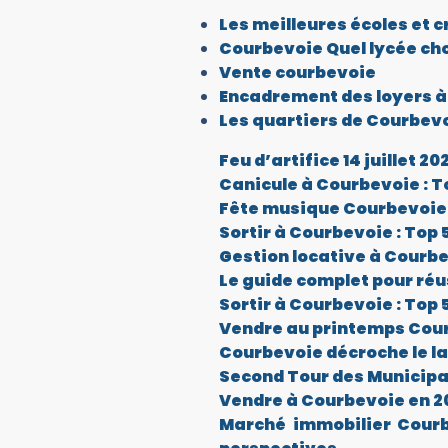
Les meilleures écoles et c
Courbevoie Quel lycée choi
Vente courbevoie
Encadrement des loyers à 
Les quartiers de Courbevo
Feu d’artifice 14 juillet 
Canicule à Courbevoie : To
Fête musique Courbevoie 
Sortir à Courbevoie : Top
Gestion locative à Courbev
Le guide complet pour ré
Sortir à Courbevoie : Top
Vendre au printemps Courb
Courbevoie décroche le labe
Second Tour des Municipal
Vendre à Courbevoie en 20
Marché immobilier Courbe