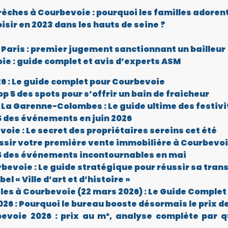
rèches à Courbevoie : pourquoi les familles adorent
sir en 2023 dans les hauts de seine ?
Paris : premier jugement sanctionnant un bailleur
ie : guide complet et avis d’experts ASM
2026 : Le guide complet pour Courbevoie
p 5 des spots pour s’offrir un bain de fraicheur
La Garenne-Colombes : Le guide ultime des festivi
 5 des événements en juin 2026
oie : Le secret des propriétaires sereins cet été
ussir votre première vente immobilière à Courbevo
 5 des événements incontournables en mai
evoie : Le guide stratégique pour réussir sa tran
l « Ville d’art et d’histoire »
es à Courbevoie (22 mars 2026) : Le Guide Complet
26 : Pourquoi le bureau booste désormais le prix 
voie 2026 : prix au m², analyse complète par qu