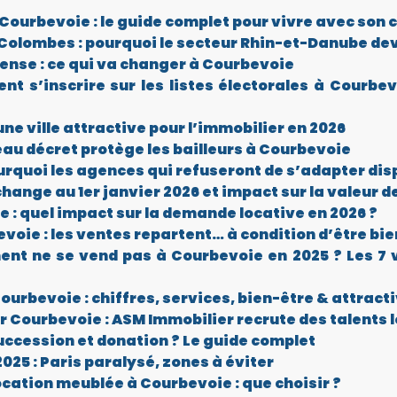
urbevoie : le guide complet pour vivre avec son c
Colombes : pourquoi le secteur Rhin-et-Danube dev
ense : ce qui va changer à Courbevoie
nt s’inscrire sur les listes électorales à Courbe
ne ville attractive pour l’immobilier en 2026
au décret protège les bailleurs à Courbevoie
pourquoi les agences qui refuseront de s’adapter di
change au 1er janvier 2026 et impact sur la valeur d
e : quel impact sur la demande locative en 2026 ?
oie : les ventes repartent… à condition d’être bie
nt ne se vend pas à Courbevoie en 2025 ? Les 7 
Courbevoie : chiffres, services, bien-être & attract
 Courbevoie : ASM Immobilier recrute des talents l
ccession et donation ? Le guide complet
025 : Paris paralysé, zones à éviter
ocation meublée à Courbevoie : que choisir ?