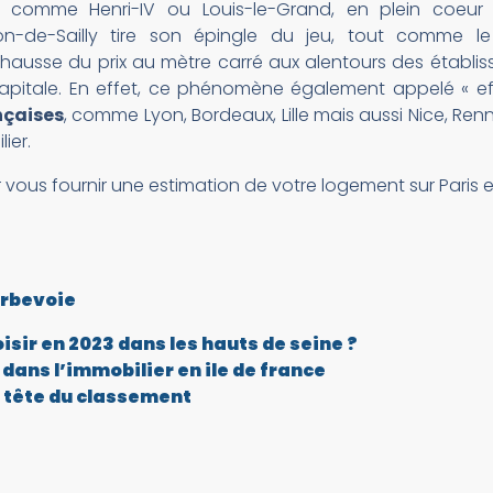
 comme Henri-IV ou Louis-le-Grand, en plein coeur d
on-de-Sailly tire son épingle du jeu, tout comme l
 hausse du prix au mètre carré aux alentours des établi
apitale. En effet, ce phénomène également appelé « ef
nçaises
, comme Lyon, Bordeaux, Lille mais aussi Nice, Ren
ier.
vous fournir une estimation de votre logement sur Paris e
rbevoie
sir en 2023 dans les hauts de seine ?
r dans l’immobilier en ile de france
 tête du classement