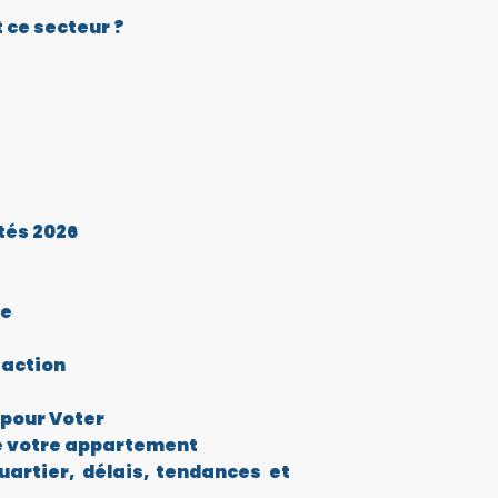
 ce secteur ?
tés 2026
ie
saction
 pour Voter
de votre appartement
artier, délais, tendances et