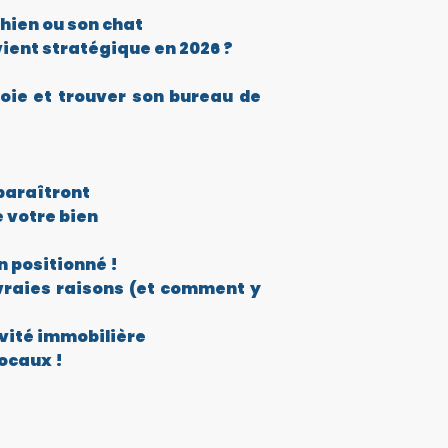
hien ou son chat
ient stratégique en 2026 ?
voie et trouver son bureau de
sparaîtront
e votre bien
n positionné !
vraies raisons (et comment y
ivité immobilière
ocaux !