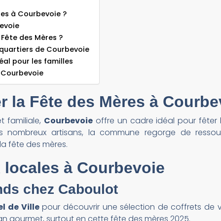
res à Courbevoie ?
bevoie
a Fête des Mères ?
 quartiers de Courbevoie
éal pour les familles
à Courbevoie
r la Fête des Mères à Courbe
 familiale,
Courbevoie
offre un cadre idéal pour fêter
s nombreux artisans, la commune regorge de ressour
la fête des mères.
x locales à Courbevoie
ands chez
Caboulot
el de Ville
pour découvrir une sélection de coffrets de vin
n gourmet, surtout en cette fête des mères 2025.