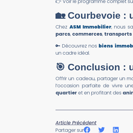
👉 Voir le programme complet su
🏡 Courbevoie : u
Chez
ASM Immobilier
, nous sa
parcs
,
commerces
,
transports
🔑 Découvrez nos
biens immobi
un cadre idéal.
🎯 Conclusion : 
Offrir un cadeau, partager un mo
l’occasion parfaite de vivre u
quartier
et en profitant des
ani
Article Précédent
Partager sur