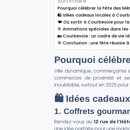
Sommaire
Pourquoi célébrer la Fête des Mè
🛍️ Idées cadeaux locales à Cour
🍽️ Où sortir à Courbevoie pour l
🌸 Animations spéciales dans les
🏡 Courbevoie : un cadre de vie id
🎯 Conclusion : une fête réussie 
Pourquoi célébre
Ville dynamique, commerçante et
commerces de proximité et se
inoubliable, surtout en 2025 pour 
🛍️ Idées cadeau
1. Coffrets gourm
Rendez-vous au
12 rue de l’Hôt
Une idée parfaite pour une mama