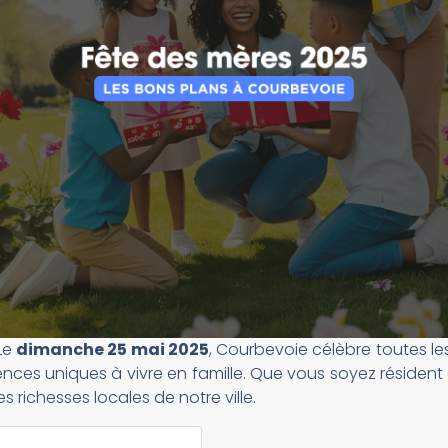
 Le
dimanche 25 mai 2025
, Courbevoie célèbre toutes 
nces uniques à vivre en famille. Que vous soyez résident
s richesses locales de notre ville.