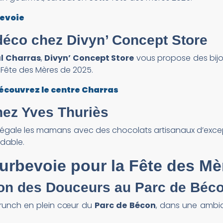
evoie
 déco chez
Divyn’ Concept Store
l Charras
,
Divyn’ Concept Store
vous propose des bijo
a Fête des Mères de 2025.
écouvrez le centre Charras
chez
Yves Thuriès
 régale les mamans avec des chocolats artisanaux d’excep
odable.
ourbevoie pour la Fête des Mè
lon des Douceurs
au Parc de Béc
runch en plein cœur du
Parc de Bécon
, dans une ambi