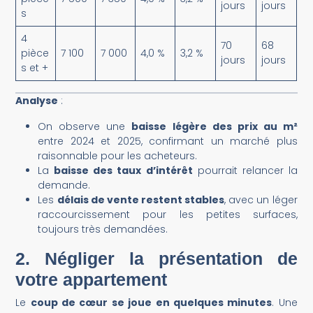
jours
jours
s
4
70
68
pièce
7 100
7 000
4,0 %
3,2 %
jours
jours
s et +
Analyse
:
On observe une
baisse légère des prix au m²
entre 2024 et 2025, confirmant un marché plus
raisonnable pour les acheteurs.
La
baisse des taux d’intérêt
pourrait relancer la
demande.
Les
délais de vente restent stables
, avec un léger
raccourcissement pour les petites surfaces,
toujours très demandées.
2. Négliger la présentation de
votre appartement
Le
coup de cœur se joue en quelques minutes
. Une