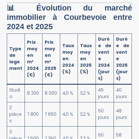
📊 Évolution du marché
immobilier à Courbevoie entre
2024 et 2025
Duré
Duré
Prix
Prix
Taux
Taux
e de
e de
Type
moy
moy
moy
moy
vent
vent
de
en
en
en
en
e
e
loge
m²
m²
2024
2025
2024
2025
ment
2024
2025
(%)
(%)
(jour
(jour
(€)
(€)
s)
s)
Studi
45
40
8 200
8 000
4,0 %
3,2 %
o
jours
jours
2
50
48
pièce
7 800
7 650
4,0 %
3,2 %
jours
jours
s
3
60
58
pièce
7 500
7 350
4,0 %
3,2 %