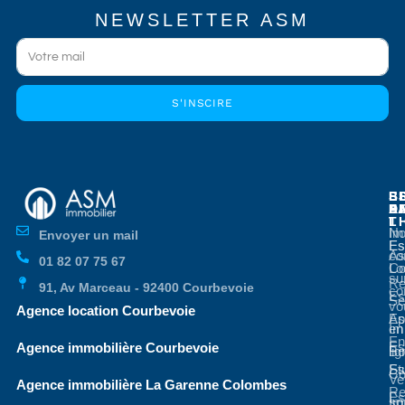
NEWSLETTER ASM
S'INSCIRE
E
E
S
B
E
P
A
D
L
T
No
Im
Envoyer un mail
Es
Es
co
As
01 82 07 75 67
Co
Lo
su
Re
91, Av Marceau - 92400 Courbevoie
co
Es
Se
vo
Agence location Courbevoie
Ap
Es
en
Im
En
Es
Agence immobilière Courbevoie
li
Bo
St
Es
Co
Ve
Agence immobilière La Garenne Colombes
Re
Es
so
Im