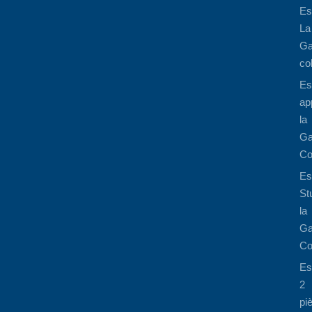
Es
La
Ga
co
Es
ap
la
Ga
Co
Es
St
la
Ga
Co
Es
2
pi