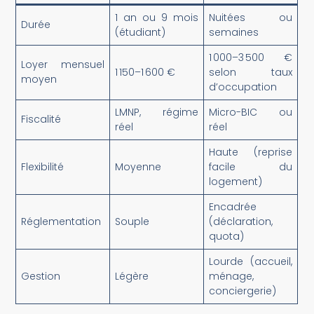
1 an ou 9 mois
Nuitées ou
Durée
(étudiant)
semaines
1 000–3 500 €
Loyer mensuel
1 150–1 600 €
selon taux
moyen
d’occupation
LMNP, régime
Micro-BIC ou
Fiscalité
réel
réel
Haute (reprise
Flexibilité
Moyenne
facile du
logement)
Encadrée
Réglementation
Souple
(déclaration,
quota)
Lourde (accueil,
Gestion
Légère
ménage,
conciergerie)