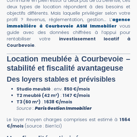
commune en plein essor à deux pas de La Défense, ces
deux types de location répondent à des besoins et
objectifs différents. Mais laquelle privilégier selon votre
profil ? Revenus, réglementation, gestion… L’
agence
immobilière à Courbevoie ASM Immobilier
vous
guide avec des données chiffrées à l’appui pour
rentabiliser votre
investissement locatif à
Courbevoie
.
Location meublée à Courbevoie –
stabilité et fiscalité avantageuse
Des loyers stables et prévisibles
Studio meublé
: env.
850 €/mois
T2 meublé (42 m²)
:
1 147 €/mois
T3 (60 m²)
:
1 638 €/mois
Source :
Paris Gestion Immobilier
Le loyer moyen charges comprises est estimé à
1 564
€/mois
(source : Bien’ici)