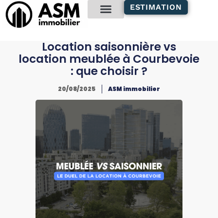
contenu
ESTIMATION
principal
Gestion locative
Location saisonnière vs
location meublée à Courbevoie
: que choisir ?
20/08/2025
ASM immobilier