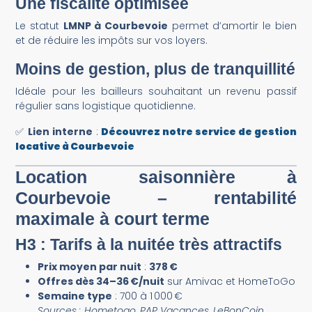
Une fiscalité optimisée
Le statut
LMNP à Courbevoie
permet d’amortir le bien
et de réduire les impôts sur vos loyers.
Moins de gestion, plus de tranquillité
Idéale pour les bailleurs souhaitant un revenu passif
régulier sans logistique quotidienne.
✅
Lien interne
:
Découvrez notre service de gestion
locative à Courbevoie
Location saisonnière à
Courbevoie – rentabilité
maximale à court terme
H3 : Tarifs à la nuitée très attractifs
Prix moyen par nuit
:
378 €
Offres dès 34–36 €/nuit
sur Amivac et HomeToGo
Semaine type
: 700 à 1 000 €
Sources : Hometogo, PAP Vacances, LeBonCoin