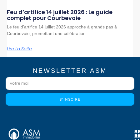
Feu d’artifice 14 juillet 2026 : Le guide
complet pour Courbevoie
Le feu d’artifice 14 juillet 2026 approche à grands pas à
Courbevoie, promettant une célébration
Lire La Suite
NEWSLETTER ASM
S'INSCIRE
E
E
S
B
E
P
A
D