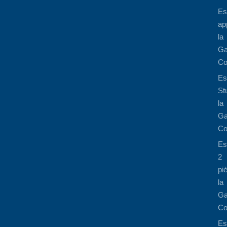
Es
ap
la
Ga
Co
Es
St
la
Ga
Co
Es
2
pi
la
Ga
Co
Es