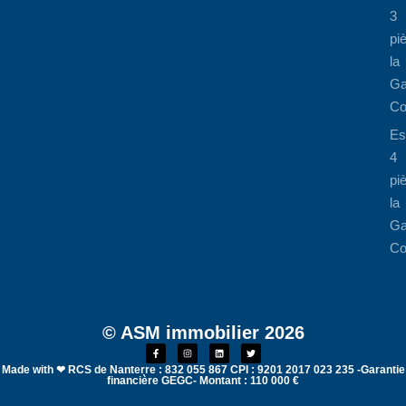
3
pi
la
Ga
Co
Es
4
pi
la
Ga
Co
© ASM immobilier 2026
Made with ❤ RCS de Nanterre : 832 055 867 CPI : 9201 2017 023 235 -Garantie
financière GEGC- Montant : 110 000 €