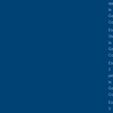
ap
la
Ga
Co
Es
St
la
Ga
Co
Es
2
pi
la
Ga
Co
Es
3