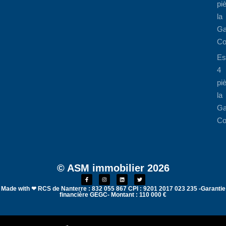
pi
la
Ga
Co
Es
4
pi
la
Ga
Co
© ASM immobilier 2026
Made with ❤ RCS de Nanterre : 832 055 867 CPI : 9201 2017 023 235 -Garantie
financière GEGC- Montant : 110 000 €