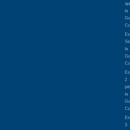
ap
la
Ga
Co
Es
St
la
Ga
Co
Es
2
pi
la
Ga
Co
Es
3