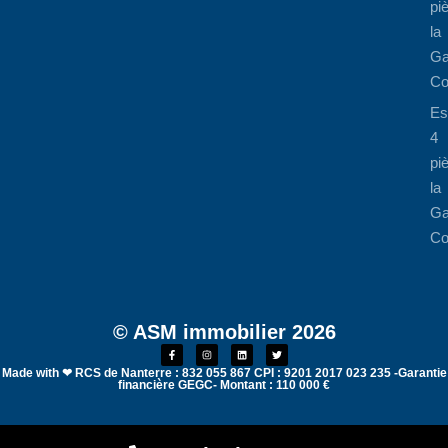
pi
la
Ga
Co
Es
4
pi
la
Ga
Co
© ASM immobilier 2026
Made with ❤ RCS de Nanterre : 832 055 867 CPI : 9201 2017 023 235 -Garantie
financière GEGC- Montant : 110 000 €