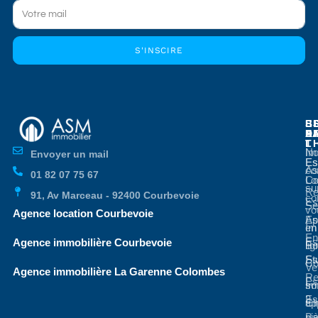
S'INSCIRE
E
E
S
B
E
P
A
D
L
T
No
Im
Envoyer un mail
Es
Es
co
As
01 82 07 75 67
Co
Lo
su
Re
91, Av Marceau - 92400 Courbevoie
co
Es
Se
vo
Agence location Courbevoie
Ap
Es
en
Im
En
Es
Agence immobilière Courbevoie
li
Bo
St
Es
Co
Ve
Agence immobilière La Garenne Colombes
Re
Es
so
Im
3
Es
ap
Cl
pi
Ba