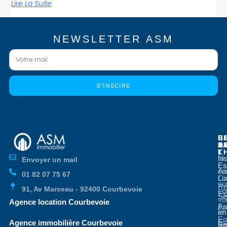
Lire La Suite
NEWSLETTER ASM
S'INSCIRE
E
E
S
B
E
P
A
D
L
T
No
Im
Envoyer un mail
Es
Es
co
As
01 82 07 75 67
Co
Lo
su
Re
91, Av Marceau - 92400 Courbevoie
co
Es
Se
vo
Agence location Courbevoie
Ap
Es
en
Im
En
Es
Agence immobilière Courbevoie
li
Bo