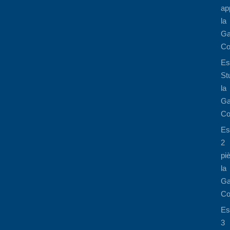
ap
la
Ga
Co
Es
St
la
Ga
Co
Es
2
pi
la
Ga
Co
Es
3