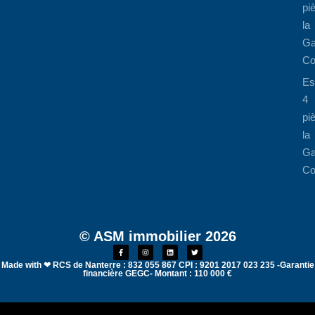
pi
la
Ga
Co
Es
4
pi
la
Ga
Co
© ASM immobilier 2026
Made with ❤ RCS de Nanterre : 832 055 867 CPI : 9201 2017 023 235 -Garantie
financière GEGC- Montant : 110 000 €