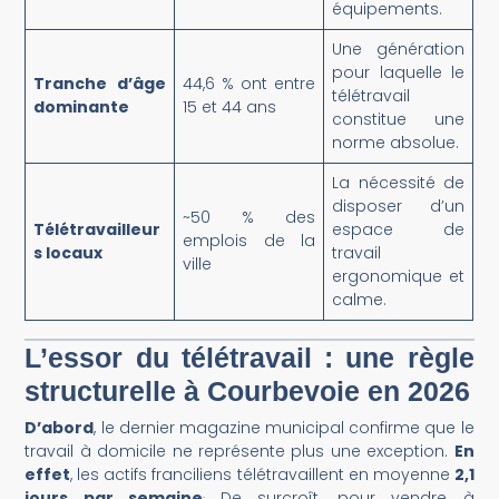
équipements.
Une génération
pour laquelle le
Tranche d’âge
44,6 % ont entre
télétravail
dominante
15 et 44 ans
constitue une
norme absolue.
La nécessité de
disposer d’un
~50 % des
Télétravailleur
espace de
emplois de la
s locaux
travail
ville
ergonomique et
calme.
L’essor du télétravail : une règle
structurelle à Courbevoie en 2026
D’abord
, le dernier magazine municipal confirme que le
travail à domicile ne représente plus une exception
.
En
effet
, les actifs franciliens télétravaillent en moyenne
2,1
.
jours par semaine
De surcroît, pour vendre à