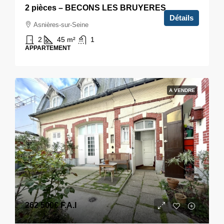
2 pièces – BECONS LES BRUYERES
Détails
Asnières-sur-Seine
2
45
m²
1
APPARTEMENT
A VENDRE
262 500€
F.A.I