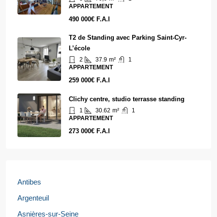
APPARTEMENT
490 000€ F.A.I
T2 de Standing avec Parking Saint-Cyr-
L’école
2
37.9
m²
1
APPARTEMENT
259 000€ F.A.I
Clichy centre, studio terrasse standing
1
30.62
m²
1
APPARTEMENT
273 000€ F.A.I
Antibes
Argenteuil
Asnières-sur-Seine