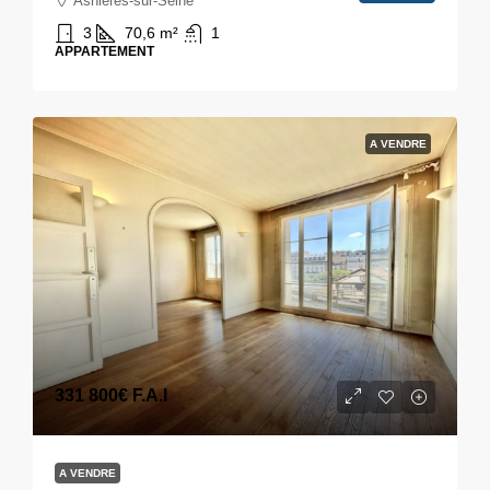
Asnières-sur-Seine
3
70,6
m²
1
APPARTEMENT
A VENDRE
331 800€
F.A.I
A VENDRE