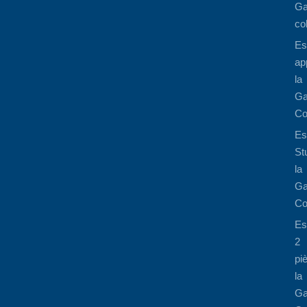
Ga
co
Es
ap
la
Ga
Co
Es
St
la
Ga
Co
Es
2
pi
la
Ga