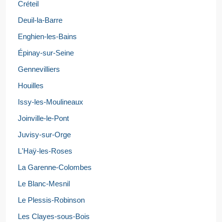
Créteil
Deuil-la-Barre
Enghien-les-Bains
Épinay-sur-Seine
Gennevilliers
Houilles
Issy-les-Moulineaux
Joinville-le-Pont
Juvisy-sur-Orge
L'Haÿ-les-Roses
La Garenne-Colombes
Le Blanc-Mesnil
Le Plessis-Robinson
Les Clayes-sous-Bois