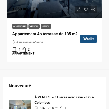
1 050 000€
F.A.I
A VENDRE
VENDU
VENDU
Appartement 4p terrasse de 135 m2
Détails
Asnières-sur-Seine
4
2
APPARTEMENT
Nouveauté
À VENDRE – 3 Pièces avec cave – Bois-
Colombes
3
70,6
m²
1