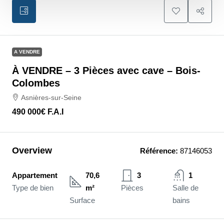
A VENDRE
À VENDRE – 3 Pièces avec cave – Bois-
Colombes
Asnières-sur-Seine
490 000€
F.A.I
Overview
Référence:
87146053
Appartement
70,6
3
1
Type de bien
m²
Pièces
Salle de
Surface
bains