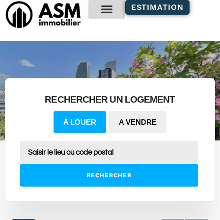
contenu
ESTIMATION
principal
Gestion locative
RECHERCHER UN LOGEMENT
A LOUER
A VENDRE
RECHERCHER
21