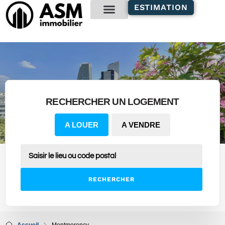
contenu
ESTIMATION
principal
Gestion locative
RECHERCHER UN LOGEMENT
A LOUER
A VENDRE
RECHERCHER