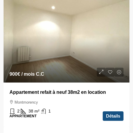
900€
/ mois C.C
Appartement refait à neuf 38m2 en location
Montmorency
2
38
m²
1
Détails
APPARTEMENT