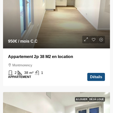
950€
/ mois C.C
Appartement 2p 38 M2 en location
Montmorency
2
38
m²
1
Détails
APPARTEMENT
A LOUER
DÉJÀ LOUÉ