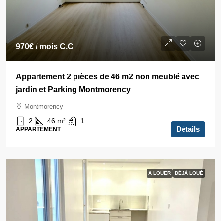
970€
/ mois C.C
Appartement 2 pièces de 46 m2 non meublé avec
jardin et Parking Montmorency
Montmorency
2
46
m²
1
Détails
APPARTEMENT
A LOUER
DÉJÀ LOUÉ