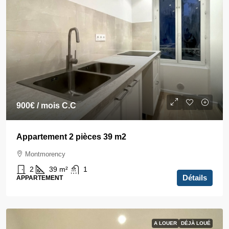
900€
/ mois C.C
Appartement 2 pièces 39 m2
Montmorency
2
39
m²
1
Détails
APPARTEMENT
A LOUER
DÉJÀ LOUÉ