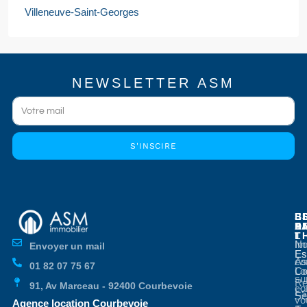
Villeneuve-Saint-Georges
NEWSLETTER ASM
S'INSCIRE
E
E
S
B
E
P
A
D
L
T
No
Im
Envoyer un mail
Es
Es
co
As
01 82 07 75 67
Co
Lo
su
Re
91, Av Marceau - 92400 Courbevoie
co
Es
Se
vo
Agence location Courbevoie