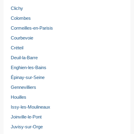
Clichy
Colombes
Cormeilles-en-Parisis
Courbevoie
Créteil
Deuil-la-Barre
Enghien-les-Bains
Épinay-sur-Seine
Gennevilliers
Houilles
Issy-les-Moulineaux
Joinville-le-Pont
Juvisy-sur-Orge