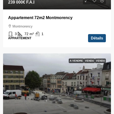
239 000€
F.A.I
Appartement 72m2 Montmorency
Montmorency
3
72
m²
1
Détails
APPARTEMENT
A VENDRE
VENDU
VENDU