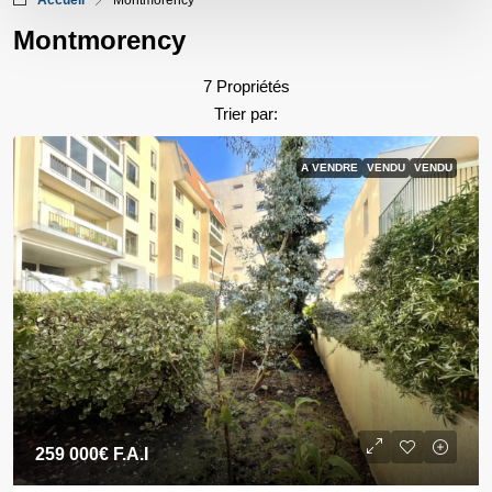
Accueil
Montmorency
Montmorency
7 Propriétés
Trier par:
A VENDRE
VENDU
VENDU
259 000€
F.A.I