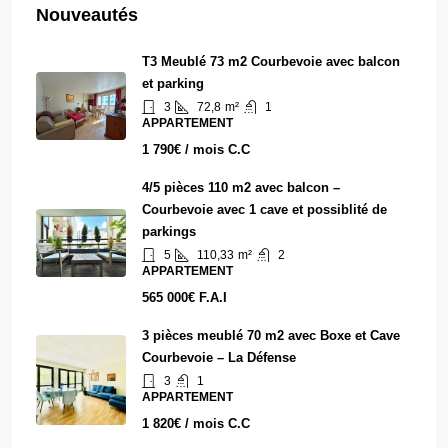
Nouveautés
T3 Meublé 73 m2 Courbevoie avec balcon
et parking
3
72,8
m²
1
APPARTEMENT
1 790€ / mois C.C
4/5 pièces 110 m2 avec balcon –
Courbevoie avec 1 cave et possiblité de
parkings
5
110,33
m²
2
APPARTEMENT
565 000€ F.A.I
3 pièces meublé 70 m2 avec Boxe et Cave
Courbevoie – La Défense
3
1
APPARTEMENT
1 820€ / mois C.C