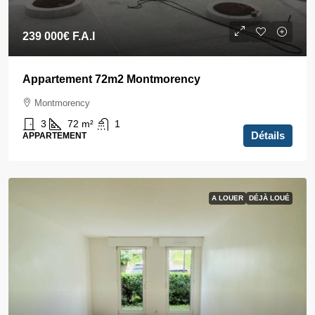
239 000€
F.A.I
Appartement 72m2 Montmorency
Montmorency
3
72
m²
1
Détails
APPARTEMENT
A LOUER
DÉJÀ LOUÉ