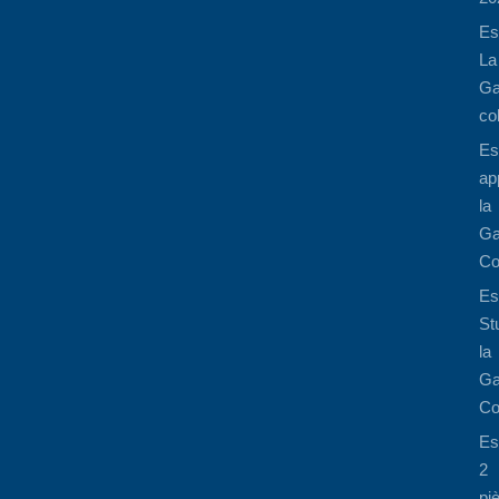
Es
La
Ga
co
Es
ap
la
Ga
Co
Es
St
la
Ga
Co
Es
2
pi