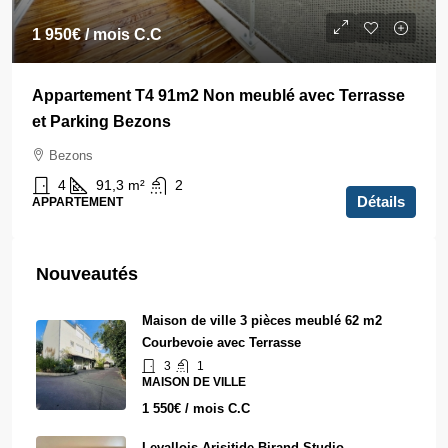
1 950€
/ mois C.C
Appartement T4 91m2 Non meublé avec Terrasse
et Parking Bezons
Bezons
4
91,3
m²
2
Détails
APPARTEMENT
Nouveautés
Maison de ville 3 pièces meublé 62 m2
Courbevoie avec Terrasse
3
1
MAISON DE VILLE
1 550€ / mois C.C
Levallois Arisitide Birand Studio