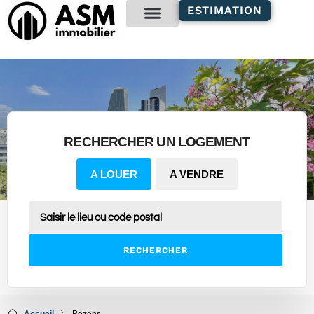
contenu
ESTIMATION
principal
Gestion locative
RECHERCHER UN LOGEMENT
A LOUER
A VENDRE
RECHERCHER