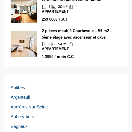
1
30
m²
1
APPARTEMENT
259 000€ F.A.I
2 pièces meublé Courbevoie – 54 m2 –
5ème étage avec ascenseur et cave
2
54
m²
1
APPARTEMENT
1 395€ / mois C.C
Antibes
Argenteuil
Asnières-sur-Seine
Aubervilliers
Bagneux