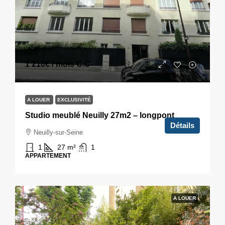
1 210€
/ mois C.C
A LOUER
EXCLUSIVITÉ
Studio meublé Neuilly 27m2 – longpont
Détails
Neuilly-sur-Seine
1
27
m²
1
APPARTEMENT
A LOUER