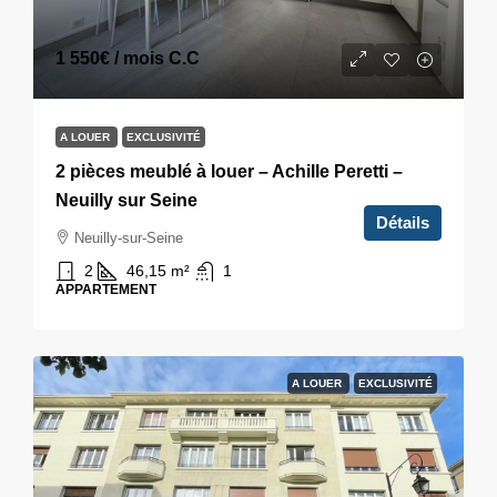
1 550€
/ mois C.C
A LOUER
EXCLUSIVITÉ
2 pièces meublé à louer – Achille Peretti –
Neuilly sur Seine
Détails
Neuilly-sur-Seine
2
46,15
m²
1
APPARTEMENT
A LOUER
EXCLUSIVITÉ