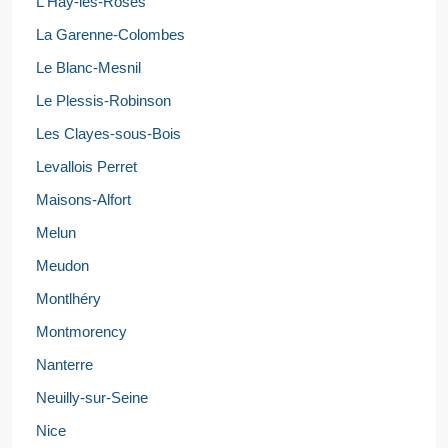
L'Haÿ-les-Roses
La Garenne-Colombes
Le Blanc-Mesnil
Le Plessis-Robinson
Les Clayes-sous-Bois
Levallois Perret
Maisons-Alfort
Melun
Meudon
Montlhéry
Montmorency
Nanterre
Neuilly-sur-Seine
Nice