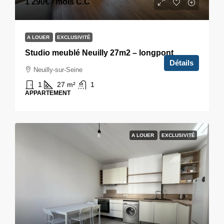
1 290€
/ mois C.C
A LOUER
EXCLUSIVITÉ
Studio meublé Neuilly 27m2 – longpont
Détails
Neuilly-sur-Seine
1
27
m²
1
APPARTEMENT
A LOUER
EXCLUSIVITÉ