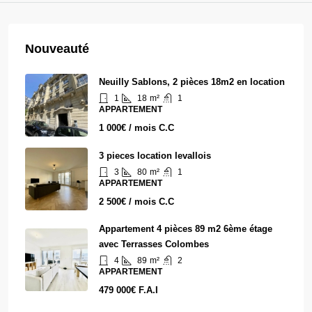
Nouveauté
Neuilly Sablons, 2 pièces 18m2 en location
1
18
m²
1
APPARTEMENT
1 000€ / mois C.C
3 pieces location levallois
3
80
m²
1
APPARTEMENT
2 500€ / mois C.C
Appartement 4 pièces 89 m2 6ème étage
avec Terrasses Colombes
4
89
m²
2
APPARTEMENT
479 000€ F.A.I