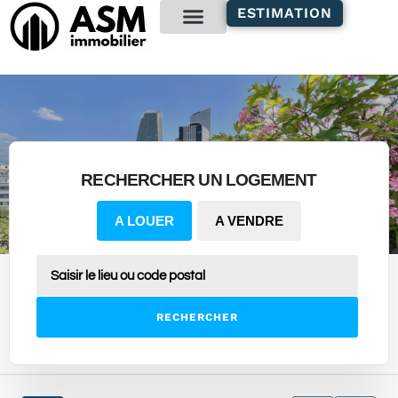
contenu
ESTIMATION
principal
Gestion locative
RECHERCHER UN LOGEMENT
A LOUER
A VENDRE
RECHERCHER
9