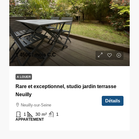
1 450€
/ mois C.C
A LOUER
Rare et exceptionnel, studio jardin terrasse
Neuilly
Détails
Neuilly-sur-Seine
1
30
m²
1
APPARTEMENT