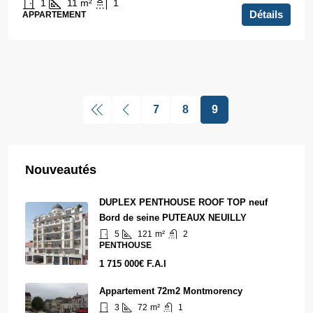
1
11
m²
1
Détails
APPARTEMENT
7
8
9
Nouveautés
DUPLEX PENTHOUSE ROOF TOP neuf
Bord de seine PUTEAUX NEUILLY
5
121
m²
2
PENTHOUSE
1 715 000€ F.A.I
Appartement 72m2 Montmorency
3
72
m²
1