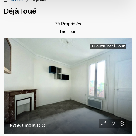
Accueil
Déjà loué
Déjà loué
79 Propriétés
Trier par:
A LOUER
DÉJÀ LOUÉ
875€
/ mois C.C