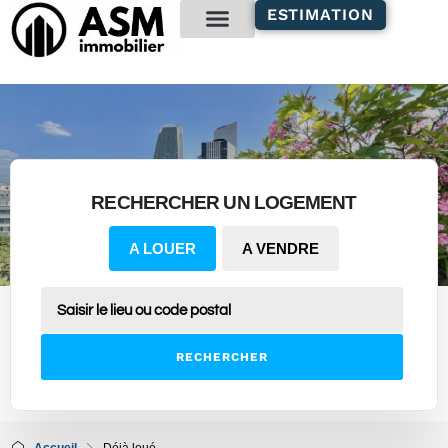
contenu
ESTIMATION
principal
Gestion locative
RECHERCHER UN LOGEMENT
A LOUER
A VENDRE
RECHERCHER