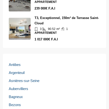
APPARTEMENT
239 000€ F.A.I
T3, Exceptionnel, 150m² de Terrasse Saint-
Cloud
3
90.52
m²
1
APPARTEMENT
1 017 000€ F.A.I
Antibes
Argenteuil
Asnières-sur-Seine
Aubervilliers
Bagneux
Bezons