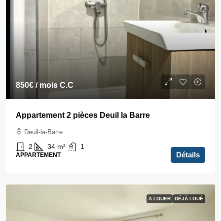
850€
/ mois C.C
Appartement 2 pièces Deuil la Barre
Deuil-la-Barre
2
34
m²
1
Détails
APPARTEMENT
A LOUER
DÉJÀ LOUÉ