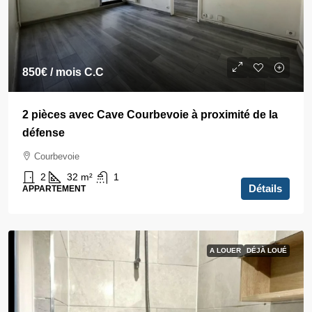
850€
/ mois C.C
2 pièces avec Cave Courbevoie à proximité de la
défense
Courbevoie
2
32
m²
1
Détails
APPARTEMENT
A LOUER
DÉJÀ LOUÉ