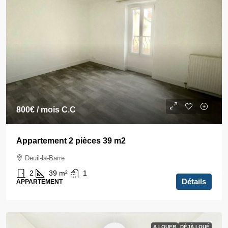
800€
/ mois C.C
Appartement 2 pièces 39 m2
Deuil-la-Barre
2
39
m²
1
Détails
APPARTEMENT
A LOUER
DÉJÀ LOUÉ