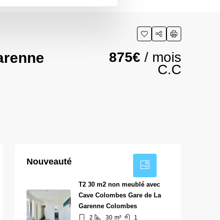
arenne
875€
/ mois
C.C
7
Nouveauté
T2 30 m2 non meublé avec
Cave Colombes Gare de La
Garenne Colombes
2
30
m²
1