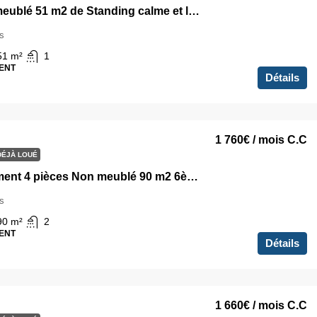
T3 Non meublé 51 m2 de Standing calme et lumineux Colombes
s
51
m²
1
ENT
Détails
1 760€
/ mois C.C
DÉJÀ LOUÉ
Appartement 4 pièces Non meublé 90 m2 6ème étage avec Terrasse et Parking Colombes
s
90
m²
2
ENT
Détails
1 660€
/ mois C.C