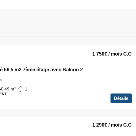
1 750€
/ mois C.C
T3 Meublé 66,5 m2 7ème étage avec Balcon 24 m2 et Parking en sous-sol Colombes
s
66,49
m²
1
ENT
Détails
1 290€
/ mois C.C