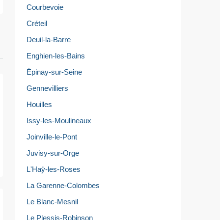
Courbevoie
Créteil
Deuil-la-Barre
Enghien-les-Bains
Épinay-sur-Seine
Gennevilliers
Houilles
Issy-les-Moulineaux
Joinville-le-Pont
Juvisy-sur-Orge
L'Haÿ-les-Roses
La Garenne-Colombes
Le Blanc-Mesnil
Le Plessis-Robinson