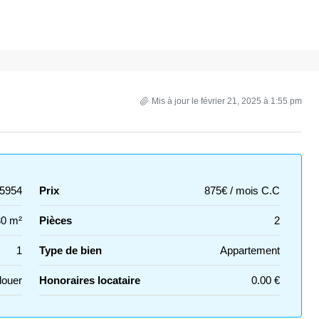
Mis à jour le février 21, 2025 à 1:55 pm
5954
Prix
875€ / mois C.C
30 m²
Pièces
2
1
Type de bien
Appartement
louer
Honoraires locataire
0.00 €