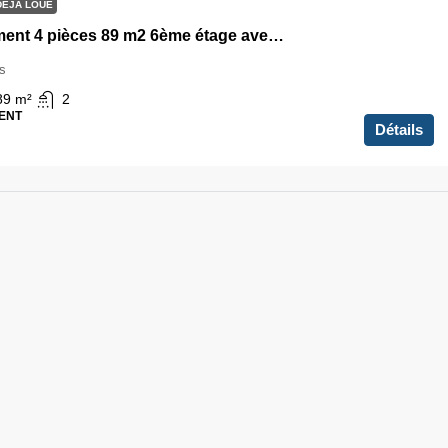
DÉJÀ LOUÉ
Appartement 4 pièces 89 m2 6ème étage avec Terrasse et Parking Colombes
s
89
m²
2
ENT
Détails