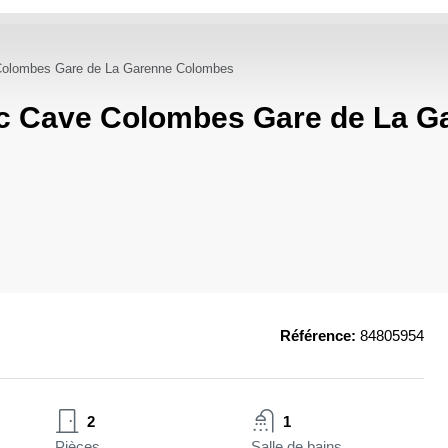
Colombes Gare de La Garenne Colombes
c Cave Colombes Gare de La G
Référence:
84805954
2
1
Pièces
Salle de bains