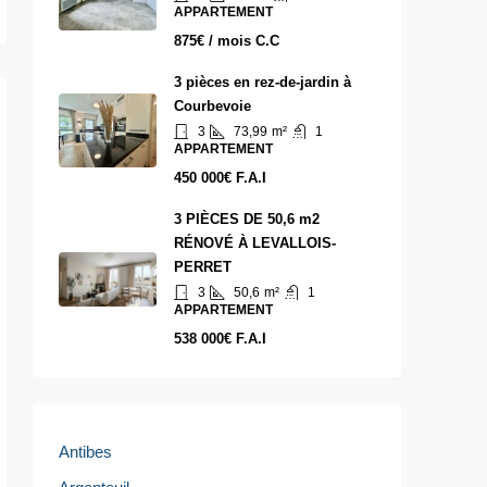
APPARTEMENT
875€ / mois C.C
3 pièces en rez-de-jardin à
Courbevoie
3
73,99
m²
1
APPARTEMENT
450 000€ F.A.I
3 PIÈCES DE 50,6 m2
RÉNOVÉ À LEVALLOIS-
PERRET
3
50,6
m²
1
APPARTEMENT
538 000€ F.A.I
Antibes