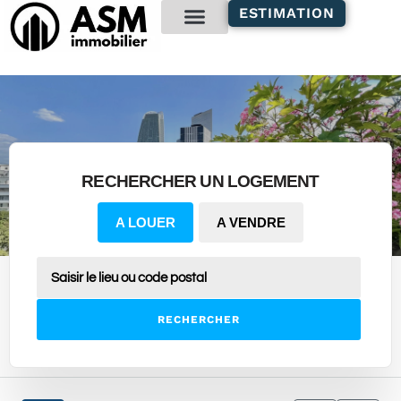
contenu
ESTIMATION
principal
Gestion locative
RECHERCHER UN LOGEMENT
A LOUER
A VENDRE
RECHERCHER
6