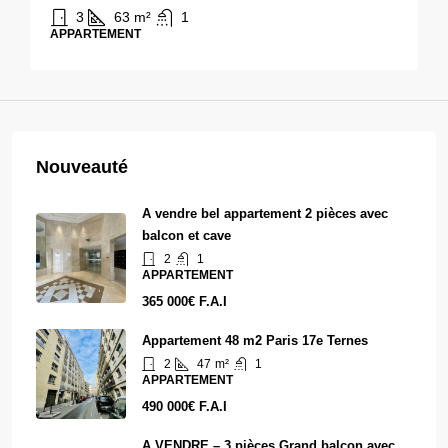
3
63
m²
1
APPARTEMENT
Nouveauté
A vendre bel appartement 2 pièces avec
balcon et cave
2
1
APPARTEMENT
365 000€ F.A.I
Appartement 48 m2 Paris 17e Ternes
2
47
m²
1
APPARTEMENT
490 000€ F.A.I
A VENDRE – 3 pièces Grand balcon avec