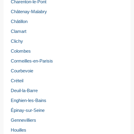
Charenton-le-Pont
Châtenay-Malabry
Châtillon
Clamart
Clichy
Colombes
Cormeilles-en-Parisis
Courbevoie
Créteil
Deuil-la-Barre
Enghien-les-Bains
Épinay-sur-Seine
Gennevilliers
Houilles