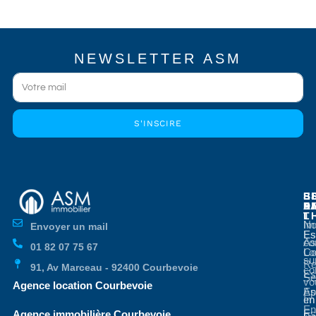
NEWSLETTER ASM
S'INSCIRE
E
E
S
B
E
P
A
D
L
T
No
Im
Envoyer un mail
Es
Es
co
As
01 82 07 75 67
Co
Lo
su
Re
91, Av Marceau - 92400 Courbevoie
co
Es
Se
vo
Agence location Courbevoie
Ap
Es
en
Im
En
Es
Agence immobilière Courbevoie