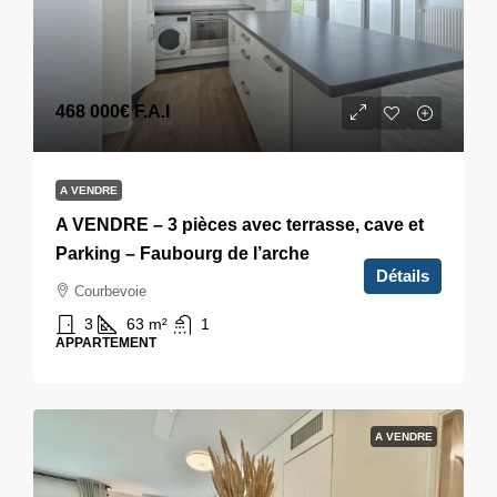
468 000€
F.A.I
A VENDRE
A VENDRE – 3 pièces avec terrasse, cave et
Parking – Faubourg de l’arche
Détails
Courbevoie
3
63
m²
1
APPARTEMENT
A VENDRE