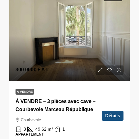
300 000€
F.A.I
A VENDRE
À VENDRE – 3 pièces avec cave –
Courbevoie Marceau République
Détails
Courbevoie
3
49,62
m²
1
APPARTEMENT