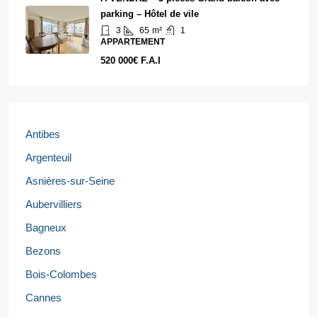
parking – Hôtel de vile
3
65
m²
1
APPARTEMENT
520 000€ F.A.I
Antibes
Argenteuil
Asnières-sur-Seine
Aubervilliers
Bagneux
Bezons
Bois-Colombes
Cannes