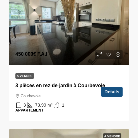
450 000€
F.A.I
A VENDRE
3 pièces en rez-de-jardin à Courbevoie
Détails
Courbevoie
3
73,99
m²
1
APPARTEMENT
A VENDRE