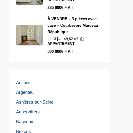
285 000€ F.A.I
À VENDRE – 3 pièces avec
cave – Courbevoie Marceau
République
3
49,62
m²
1
APPARTEMENT
300 000€ F.A.I
Antibes
Argenteuil
Asnières-sur-Seine
Aubervilliers
Bagneux
Bezons