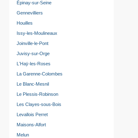
Épinay-sur-Seine
Gennevilliers
Houilles
Issy-les-Moulineaux
Joinville-le-Pont
Juvisy-sur-Orge
L'Haÿ-les-Roses
La Garenne-Colombes
Le Blanc-Mesnil
Le Plessis-Robinson
Les Clayes-sous-Bois
Levallois Perret
Maisons-Alfort
Melun