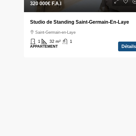
320 000€
F.A.I
Studio de Standing Saint-Germain-En-Laye
Saint-Germain-en-Laye
1
32
m²
1
Détails
APPARTEMENT