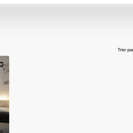
Trier pa
U