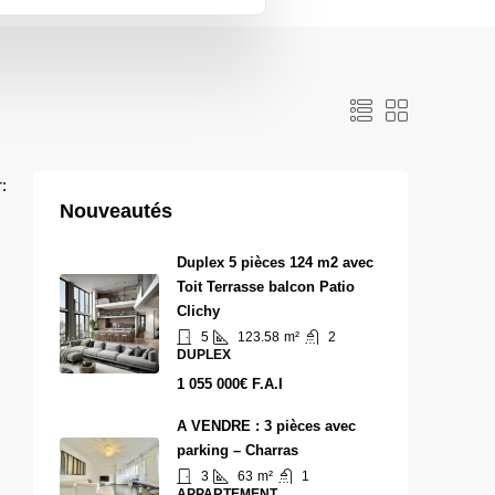
r:
Nouveautés
Duplex 5 pièces 124 m2 avec
Toit Terrasse balcon Patio
Clichy
5
123.58
m²
2
DUPLEX
1 055 000€ F.A.I
A VENDRE : 3 pièces avec
parking – Charras
3
63
m²
1
APPARTEMENT