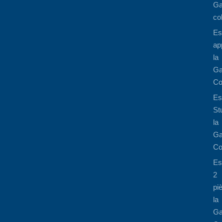
Ga
co
Es
ap
la
Ga
Co
Es
St
la
Ga
Co
Es
2
pi
la
Ga