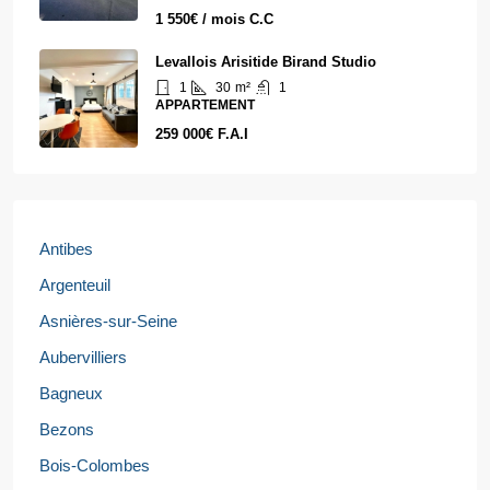
1 550€ / mois C.C
Levallois Arisitide Birand Studio
1
30
m²
1
APPARTEMENT
259 000€ F.A.I
Antibes
Argenteuil
Asnières-sur-Seine
Aubervilliers
Bagneux
Bezons
Bois-Colombes