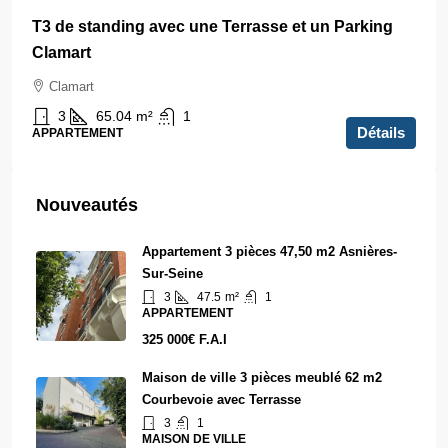
T3 de standing avec une Terrasse et un Parking
Clamart
Clamart
3
65.04
m²
1
Détails
APPARTEMENT
Nouveautés
Appartement 3 pièces 47,50 m2 Asnières-
Sur-Seine
3
47.5
m²
1
APPARTEMENT
325 000€ F.A.I
Maison de ville 3 pièces meublé 62 m2
Courbevoie avec Terrasse
3
1
MAISON DE VILLE