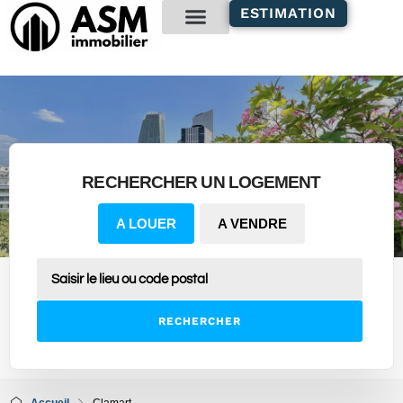
contenu
ESTIMATION
principal
Gestion locative
RECHERCHER UN LOGEMENT
A LOUER
A VENDRE
RECHERCHER