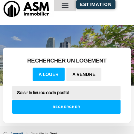
contenu
ESTIMATION
principal
Gestion locative
RECHERCHER UN LOGEMENT
A LOUER
A VENDRE
RECHERCHER