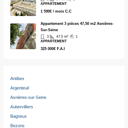
APPARTEMENT
1 590€ / mois C.C
Appartement 3 pièces 47,50 m2 Asnières-
Sur-Seine
3
47.5
m²
1
APPARTEMENT
325 000€ F.A.I
Antibes
Argenteuil
Asnières-sur-Seine
Aubervilliers
Bagneux
Bezons