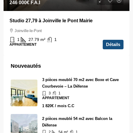
246 000€
F.A.I
Studio 27,79 à Joinville le Pont Mairie
Joinville-le-Pont
1
27.79
m²
1
Détails
APPARTEMENT
Nouveautés
3 pièces meublé 70 m2 avec Boxe et Cave
Courbevoie – La Défense
3
1
APPARTEMENT
1 820€ / mois C.C
2 pièces meublé 54 m2 avec Balcon la
Défense
2
54
m²
1