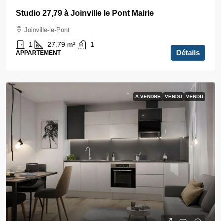
Studio 27,79 à Joinville le Pont Mairie
Joinville-le-Pont
1
27.79
m²
1
Détails
APPARTEMENT
A VENDRE
VENDU
VENDU