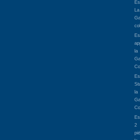
Es
La
Ga
co
Es
ap
la
Ga
Co
Es
St
la
Ga
Co
Es
2
pi