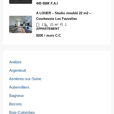
445 000€ F.A.I
A LOUER – Studio meublé 22 m2 –
Courbevoie Les Fauvelles
1
21
m²
1
APPARTEMENT
820€ / mois C.C
Antibes
Argenteuil
Asnières-sur-Seine
Aubervilliers
Bagneux
Bezons
Bois-Colombes