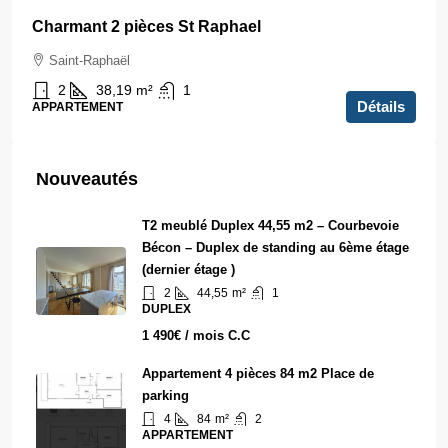
Charmant 2 pièces St Raphael
Saint-Raphaël
2
38,19
m²
1
Détails
APPARTEMENT
Nouveautés
T2 meublé Duplex 44,55 m2 – Courbevoie
Bécon – Duplex de standing au 6ème étage
(dernier étage )
2
44,55
m²
1
DUPLEX
1 490€ / mois C.C
Appartement 4 pièces 84 m2 Place de
parking
4
84
m²
2
APPARTEMENT