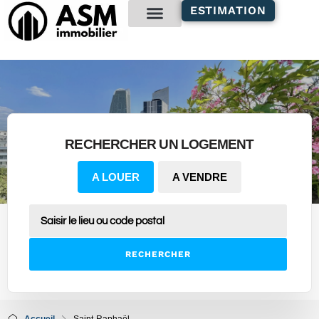
contenu
ESTIMATION
principal
Gestion locative
RECHERCHER UN LOGEMENT
A LOUER
A VENDRE
RECHERCHER