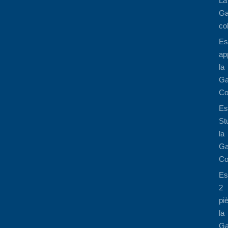
La
Ga
co
Es
ap
la
Ga
Co
Es
St
la
Ga
Co
Es
2
pi
la
Ga