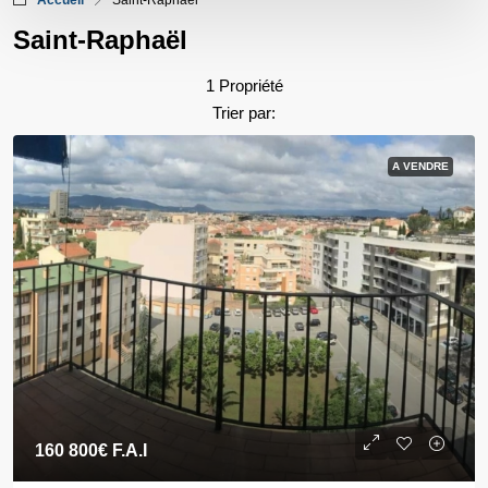
Accueil
Saint-Raphaël
Saint-Raphaël
1 Propriété
Trier par:
A VENDRE
160 800€
F.A.I