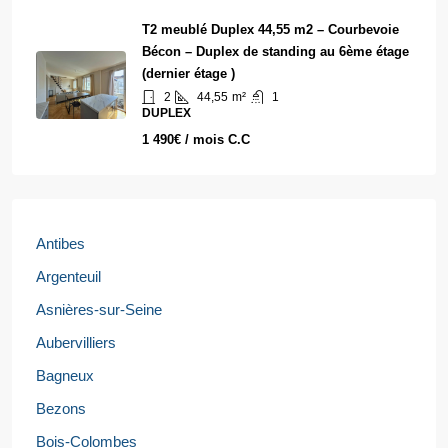
T2 meublé Duplex 44,55 m2 – Courbevoie
Bécon – Duplex de standing au 6ème étage
(dernier étage )
2
44,55
m²
1
DUPLEX
1 490€ / mois C.C
Antibes
Argenteuil
Asnières-sur-Seine
Aubervilliers
Bagneux
Bezons
Bois-Colombes