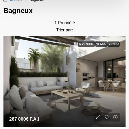
Accueil
Bagneux
Bagneux
1 Propriété
Trier par:
A VENDRE
VENDU
VENDU
267 000€
F.A.I