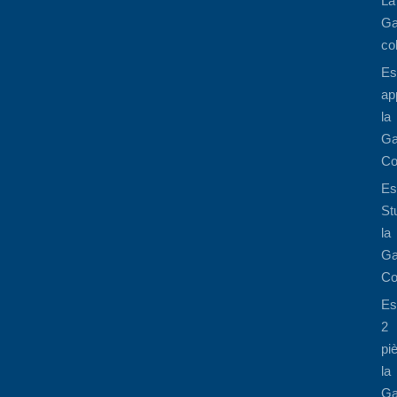
La
Ga
co
Es
ap
la
Ga
Co
Es
St
la
Ga
Co
Es
2
pi
la
Ga