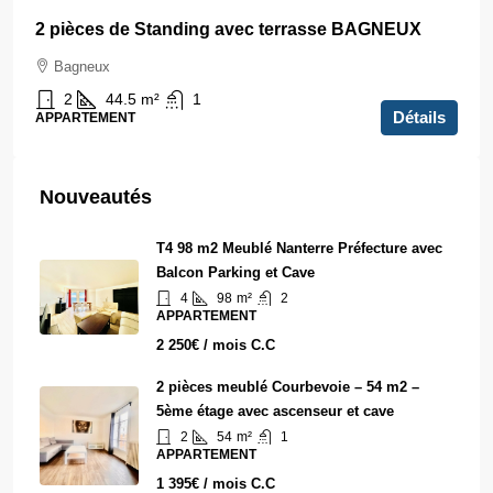
2 pièces de Standing avec terrasse BAGNEUX
Bagneux
2
44.5
m²
1
Détails
APPARTEMENT
Nouveautés
T4 98 m2 Meublé Nanterre Préfecture avec
Balcon Parking et Cave
4
98
m²
2
APPARTEMENT
2 250€ / mois C.C
2 pièces meublé Courbevoie – 54 m2 –
5ème étage avec ascenseur et cave
2
54
m²
1
APPARTEMENT
1 395€ / mois C.C