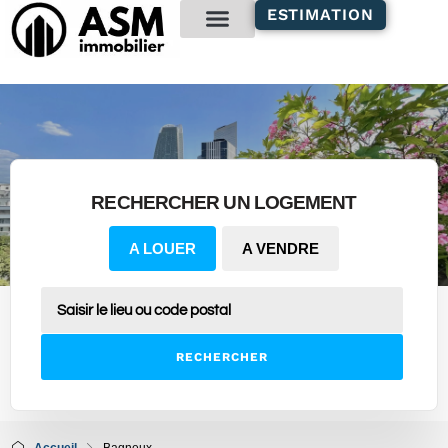
contenu
ESTIMATION
principal
Gestion locative
RECHERCHER UN LOGEMENT
A LOUER
A VENDRE
RECHERCHER