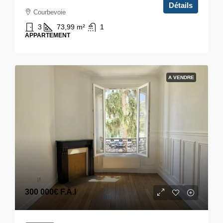
Détails
Courbevoie
3
73,99
m²
1
APPARTEMENT
A VENDRE
300 000€
F.A.I