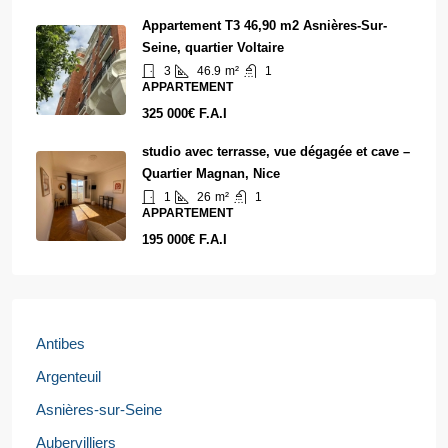
Appartement T3 46,90 m2 Asnières-Sur-
Seine, quartier Voltaire
3
46.9
m²
1
APPARTEMENT
325 000€ F.A.I
studio avec terrasse, vue dégagée et cave –
Quartier Magnan, Nice
1
26
m²
1
APPARTEMENT
195 000€ F.A.I
Antibes
Argenteuil
Asnières-sur-Seine
Aubervilliers