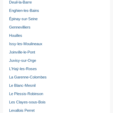
Deuil-la-Barre
Enghien-les-Bains
Épinay-sur-Seine
Gennevilliers
Houilles
Issy-les-Moulineaux
Joinville-le-Pont
Juvisy-sur-Orge
L'Haÿ-les-Roses
La Garenne-Colombes
Le Blanc-Mesnil
Le Plessis-Robinson
Les Clayes-sous-Bois
Levallois Perret