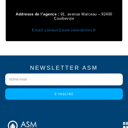
Addresse de l’agence :
91, avenue Marceau – 92400
Courbevoie
Email
contact@asm-immobilier.fr
NEWSLETTER ASM
S'INSCIRE
E
E
S
B
E
P
A
D