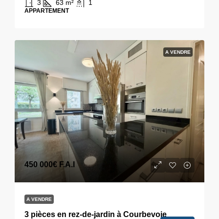
3
63
m²
1
APPARTEMENT
A VENDRE
450 000€
F.A.I
A VENDRE
3 pièces en rez-de-jardin à Courbevoie