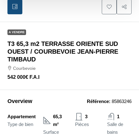
A VENDRE
T3 65,3 m2 TERRASSE ORIENTE SUD
OUEST / COURBEVOIE JEAN-PIERRE
TIMBAUD
Courbevoie
542 000€
F.A.I
Overview
Référence:
85863246
Appartement
65,3
3
1
Type de bien
m²
Pièces
Salle de
Surface
bains