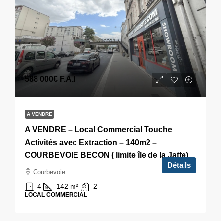
588 000€
F.A.I
A VENDRE
A VENDRE – Local Commercial Touche
Activités avec Extraction – 140m2 –
COURBEVOIE BECON ( limite île de la Jatte)
Détails
Courbevoie
4
142
m²
2
LOCAL COMMERCIAL