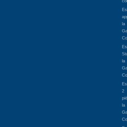
co
Es
ap
la
Ga
Co
Es
St
la
Ga
Co
Es
2
pi
la
Ga
Co