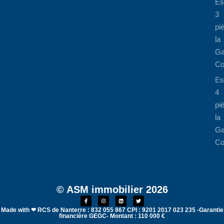
Es
3
pi
la
Ga
Co
Es
4
pi
la
Ga
Co
© ASM immobilier 2026
Made with ❤ RCS de Nanterre : 832 055 867 CPI : 9201 2017 023 235 -Garantie
financière GEGC- Montant : 110 000 €