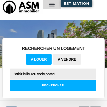
contenu
ESTIMATION
principal
Gestion locative
RECHERCHER UN LOGEMENT
A LOUER
A VENDRE
RECHERCHER
5