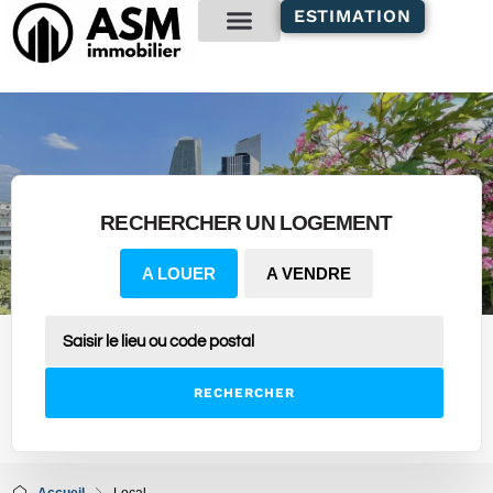
contenu
ESTIMATION
principal
Gestion locative
RECHERCHER UN LOGEMENT
A LOUER
A VENDRE
RECHERCHER