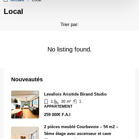
Accueil
Local
Local
Trier par:
No listing found.
Nouveautés
Levallois Arisitide Birand Studio
1
30
m²
1
APPARTEMENT
259 000€ F.A.I
2 pièces meublé Courbevoie – 54 m2 –
5ème étage avec ascenseur et cave