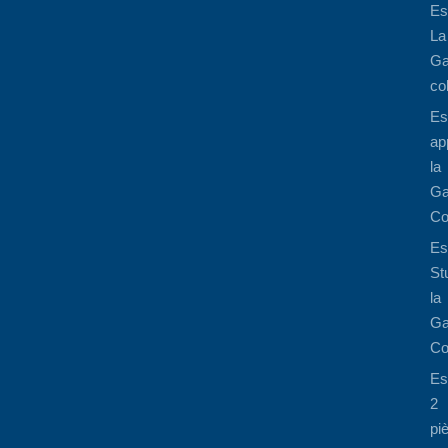
Es
La
Ga
co
Es
ap
la
Ga
Co
Es
St
la
Ga
Co
Es
2
pi