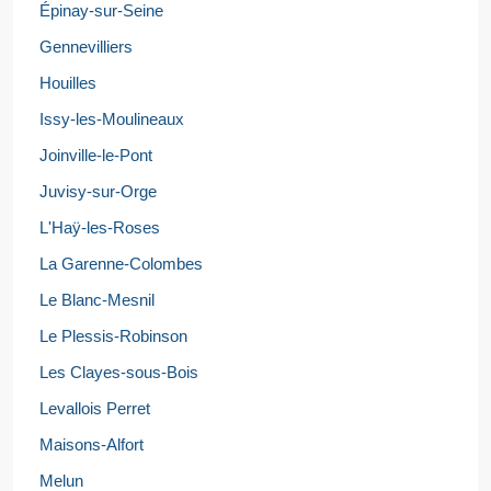
Épinay-sur-Seine
Gennevilliers
Houilles
Issy-les-Moulineaux
Joinville-le-Pont
Juvisy-sur-Orge
L'Haÿ-les-Roses
La Garenne-Colombes
Le Blanc-Mesnil
Le Plessis-Robinson
Les Clayes-sous-Bois
Levallois Perret
Maisons-Alfort
Melun