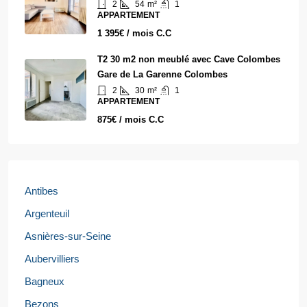
2
54
m²
1
APPARTEMENT
1 395€ / mois C.C
T2 30 m2 non meublé avec Cave Colombes
Gare de La Garenne Colombes
2
30
m²
1
APPARTEMENT
875€ / mois C.C
Antibes
Argenteuil
Asnières-sur-Seine
Aubervilliers
Bagneux
Bezons